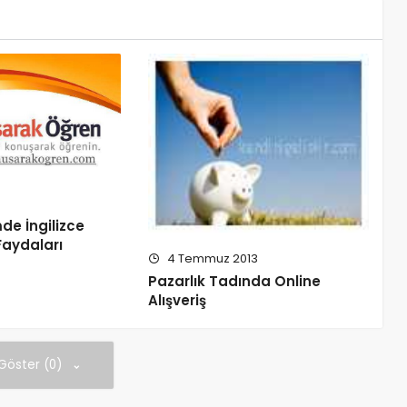
mde İngilizce
aydaları
4 Temmuz 2013
Pazarlık Tadında Online
Alışveriş
 Göster (0)