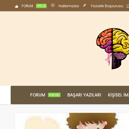
FORUM
Hakkımızda
Yazarlık Başvurusu
ÜYE OL
FORUM
BAŞARI YAZILARI
KIŞISEL İ
ÜYE OL!