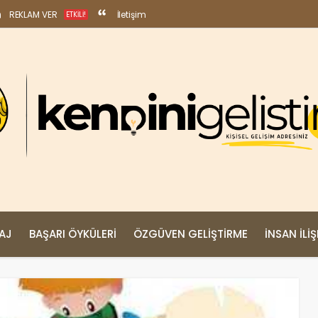
REKLAM VER
İletişim
ETKILI!
MAJ
BAŞARI ÖYKÜLERI
ÖZGÜVEN GELIŞTIRME
İNSAN İLIŞ