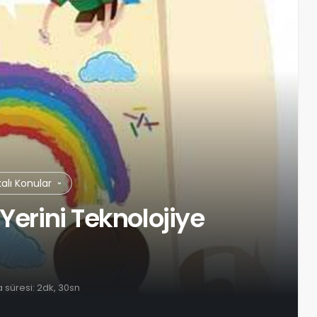
kalı Konular
Yerini Teknolojiye
süresi: 2dk, 30sn