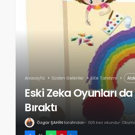
Anasayfa
Sizden Gelenler
Site Tanıtımı
Ala
Eski Zeka Oyunları da 
Bıraktı
Özgür ŞAHİN
tarafından
1105 kez okundu
Okuma 