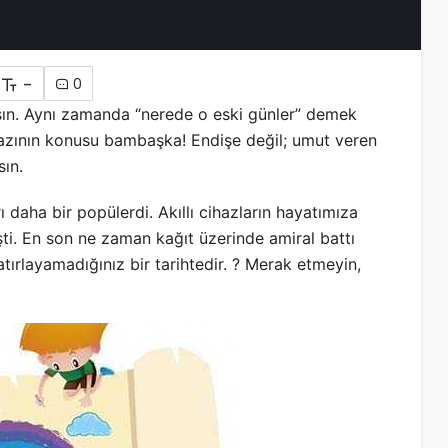
-
0
asın. Aynı zamanda “nerede o eski günler” demek
 yazının konusu bambaşka! Endişe değil; umut veren
ın.
ı daha bir popülerdi. Akıllı cihazların hayatımıza
işti. En son ne zaman kağıt üzerinde amiral battı
ırlayamadığınız bir tarihtedir. ? Merak etmeyin,