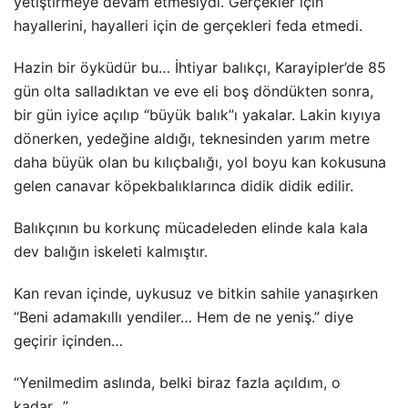
yetiştirmeye devam etmesiydi. Gerçekler için
hayallerini, hayalleri için de gerçekleri feda etmedi.
Hazin bir öyküdür bu… İhtiyar balıkçı, Karayipler’de 85
gün olta salladıktan ve eve eli boş döndükten sonra,
bir gün iyice açılıp “büyük balık”ı yakalar. Lakin kıyıya
dönerken, yedeğine aldığı, teknesinden yarım metre
daha büyük olan bu kılıçbalığı, yol boyu kan kokusuna
gelen canavar köpekbalıklarınca didik didik edilir.
Balıkçının bu korkunç mücadeleden elinde kala kala
dev balığın iskeleti kalmıştır.
Kan revan içinde, uykusuz ve bitkin sahile yanaşırken
“Beni adamakıllı yendiler… Hem de ne yeniş.” diye
geçirir içinden…
“Yenilmedim aslında, belki biraz fazla açıldım, o
kadar…”