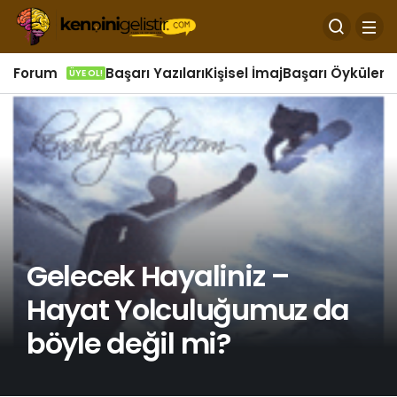
Forum
Başarı Yazıları
Kişisel İmaj
Başarı Öyküleri
Ö
ÜYE OL!
Gelecek Hayaliniz –
Hayat Yolculuğumuz da
böyle değil mi?