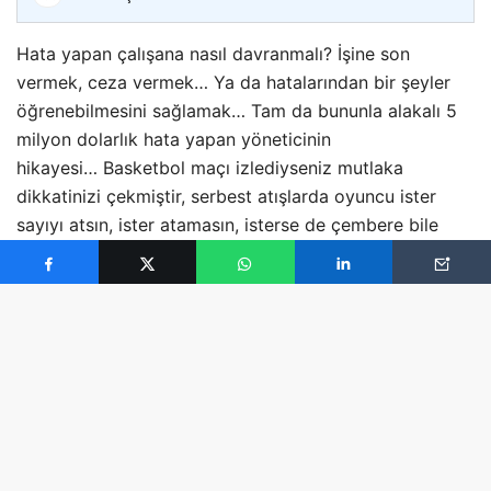
Hata yapan çalışana nasıl davranmalı? İşine son
vermek, ceza vermek… Ya da hatalarından bir şeyler
öğrenebilmesini sağlamak… Tam da bununla alakalı 5
milyon dolarlık hata yapan yöneticinin
hikayesi… Basketbol maçı izlediyseniz mutlaka
dikkatinizi çekmiştir, serbest atışlarda oyuncu ister
sayıyı atsın, ister atamasın, isterse de çembere bile
değdiremesin, en yakınındaki oyuncular ona yaklaşır ve
elleriyle eline dokunup güç verir, enerji verir…
Atamadıysa da ‘Olsun aslanım!’dır o dokunmanın
anlamı, ‘Canın sağolsun’dur, ‘Sen yaparsın, sana
güveniyoruz’dur.
Hata
yapmayan insan muhtemelen hiçbir şey
yapmıyordur, riske girmiyordur, denemiyordur,