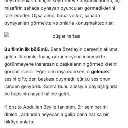
beyzbolcuların maçını seyretmeye başladıklarında, üç
misafirin sahada oynayan oyuncuları görmediklerini
fark ederler. Oysa anne, baba ve kız, sahada
oynayanları görmekte ve onlarla konuşmaktadırlar.
Bu filmin ilk bölümü.
Bana özetleyin derseniz aklıma
gelen ilk cümle:
İnanç görünmeyene inanmaktır
;
görünmeyene inanırsanız başkalarının görmediklerini
görebilirsiniz. “Eğer onu inşa edersen, o
gelecek
.”
sesini çiftçiden başkası duymadı; çünkü ses onun
içinden geliyordu. Sonra bunu ailesiyle paylaştığında,
bu hepsinin hayali hâline geldi.
Kıbrıs’ta Abdullah Bey’le tanıştım. Bir seminerimi
dinledi, ardından heyecanla gelip bana harika bir
hikâye anlattı: