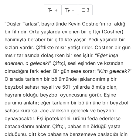
+
-
3
“Düşler Tarlası”, başrolünde Kevin Costner’ın rol aldığı
bir filmdir. Orta yaşlarda evlenen bir çiftçi (Costner)
hanımıyla beraber bir çiftlikte yaşar. Yedi yaşında bir
kızları vardır. Çiftlikte mısır yetiştirirler. Costner bir gün
mısır tarlasında dolaşırken bir ses işitir. “
Eğer inşa
edersen, o gelecek!
” Çiftçi, sesi eşinden ve kızından
olmadığını fark eder. Bir gün sese sorar: “
Kim gelecek?
”
O sırada tarlanın bir bölümünde ışıklandırılmış bir
beyzbol sahası hayali ve 50’li yıllarda ölmüş olan,
hayranı olduğu beyzbol oyuncusunu görür. Eşine
durumu anlatır; eğer
tarlanın bir bölümüne bir beyzbol
sahası kurarsa, Joe Jackson gelecek ve beyzbol
oynayacaktır. Eşi ipoteklerini, ürünü feda ederlerse
batacaklarını anlatır. Çiftçi, babasının öldüğü yaşta
olduğunu, gittikçe babasına benzemeye başladığı için