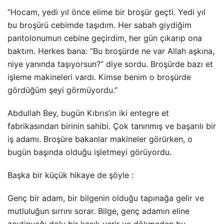
“Hocam, yedi yıl önce elime bir broşür geçti. Yedi yıl
bu broşürü cebimde taşıdım. Her sabah giydiğim
pantolonumun cebine geçirdim, her gün çıkarıp ona
baktım. Herkes bana: “Bu broşürde ne var Allah aşkına,
niye yanında taşıyorsun?” diye sordu. Broşürde bazı et
işleme makineleri vardı. Kimse benim o broşürde
gördüğüm şeyi görmüyordu.”
Abdullah Bey, bugün Kıbrıs’ın iki entegre et
fabrikasından birinin sahibi. Çok tanınmış ve başarılı bir
iş adamı. Broşüre bakanlar makineler görürken, o
bugün başında olduğu işletmeyi görüyordu.
Başka bir küçük hikaye de şöyle :
Genç bir adam, bir bilgenin olduğu tapınağa gelir ve
mutluluğun sırrını sorar. Bilge, genç adamın eline
zeytinyağı dolu bir kaşık verir ve dökmeden bu