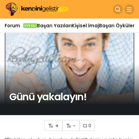
Forum
Başarı Yazıları
Kişisel İmaj
Başarı Öyküleri
Ö
ÜYE OL!
Günü yakalayın!
+
-
0