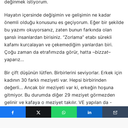
değinmek istiyorum.
Hayatın içersinde değişimin ve gelişimin ne kadar
önemli olduğu konusunu es geçiyorum. Eğer bir şekilde
bu yazımı okuyorsanız, zaten bunun farkında olan
şanslı insanlardan birisiniz. “Zorlama” etabı sürekli
kafamı kurcalayan ve çekemediğim yanlardan biri.
Çoğu zaman da etrafımızda görür, hatta –
bizzat
–
yaparız…
Bir çift düşünün lütfen. Birbirlerini seviyorlar. Erkek için
kadının 30 farklı meziyeti var. Hepsi birbirinden
değerli… Ancak bir meziyeti var ki, erkeğin hoşuna
gitmiyor. Bu durumda diğer 29 meziyet görmezden
gelinir ve kafaya o meziyet takılır. VE yapılan da -
genelde- şudur “
değiştirmek
…”
… “Hele bir evlenelim. Ailemle/Arkadaşlarımla kafa