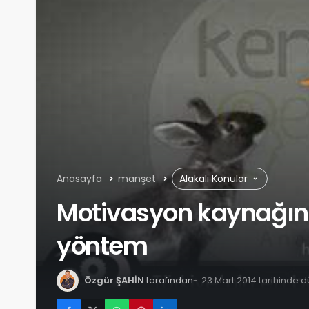
Anasayfa
manşet
Alakalı Konular
Motivasyon kaynağını
yöntem
Özgür ŞAHİN
tarafından
23 Mart 2014 tarihinde 