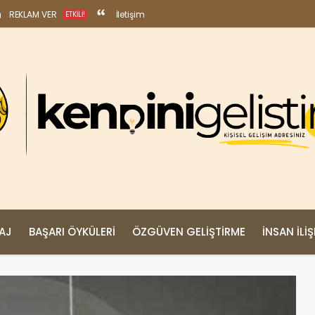
REKLAM VER
İletişim
ETKILI!
MAJ
BAŞARI ÖYKÜLERI
ÖZGÜVEN GELIŞTIRME
İNSAN İLIŞ