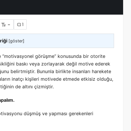
-
1
riği
[
göster
]
 ve “motivasyonel görüşme” konusunda bir otorite
ikliğini baskı veya zorlayarak değil motive ederek
nu belirtmiştir. Bununla birlikte insanları harekete
ların inatçı kişileri motivede etmede etkisiz olduğu,
iğinin de altını çizmiştir.
apalım.
 motivasyonu düşmüş ve yapması gerekenleri