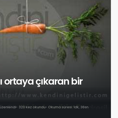
 ortaya çıkaran bir
düzenlendi
320 kez okundu
Okuma süresi: 1dk, 36sn