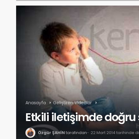
Anasayfa
Geliştiren Videolar
Etkili iletişimde doğr
Özgür ŞAHİN
tarafından
22 Mart 2014 tarihinde 