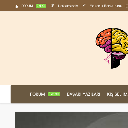
FORUM
Hakkımızda
Yazarlık Başvurusu
ÜYE OL
FORUM
BAŞARI YAZILARI
KIŞISEL İ
ÜYE OL!