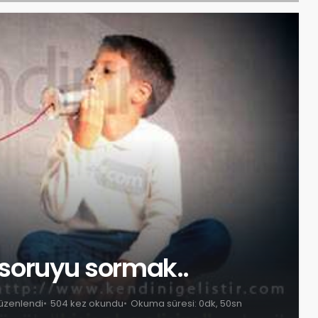
u soruyu sormak..
düzenlendi
504 kez okundu
Okuma süresi: 0dk, 50sn