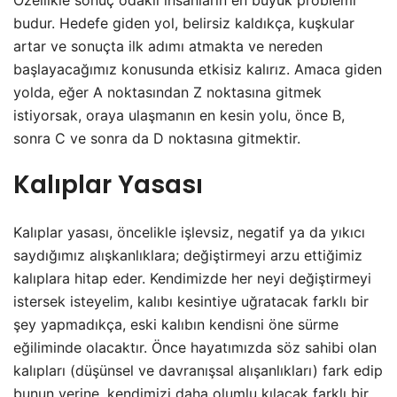
Özellikle sonuç odaklı insanların en büyük problemi
budur. Hedefe giden yol, belirsiz kaldıkça, kuşkular
artar ve sonuçta ilk adımı atmakta ve nereden
başlayacağımız konusunda etkisiz kalırız. Amaca giden
yolda, eğer A noktasından Z noktasına gitmek
istiyorsak, oraya ulaşmanın en kesin yolu, önce B,
sonra C ve sonra da D noktasına gitmektir.
Kalıplar Yasası
Kalıplar yasası, öncelikle işlevsiz, negatif ya da yıkıcı
saydığımız alışkanlıklara; değiştirmeyi arzu ettiğimiz
kalıplara hitap eder. Kendimizde her neyi değiştirmeyi
istersek isteyelim, kalıbı kesintiye uğratacak farklı bir
şey yapmadıkça, eski kalıbın kendisni öne sürme
eğiliminde olacaktır. Önce hayatımızda söz sahibi olan
kalıpları (düşünsel ve davranışsal alışanlıkları) fark edip
bunun yerine, kendimizi daha olumlu kılacak farklı bir