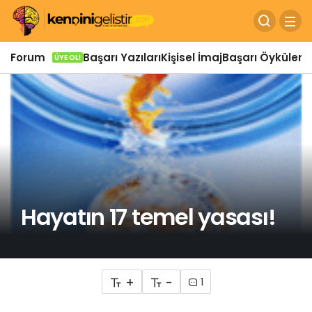
Forum
Başarı Yazıları
Kişisel İmaj
Başarı Öyküleri
Ö
ÜYE OL!
Hayatın 17 temel yasası!
+
-
1