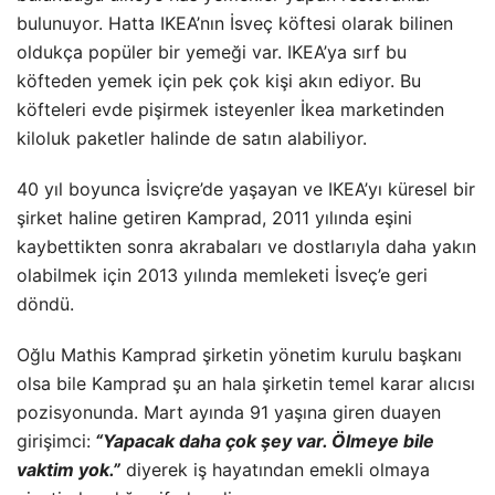
bulunuyor. Hatta IKEA’nın İsveç köftesi olarak bilinen
oldukça popüler bir yemeği var. IKEA’ya sırf bu
köfteden yemek için pek çok kişi akın ediyor. Bu
köfteleri evde pişirmek isteyenler İkea marketinden
kiloluk paketler halinde de satın alabiliyor.
40 yıl boyunca İsviçre’de yaşayan ve IKEA’yı küresel bir
şirket haline getiren Kamprad, 2011 yılında eşini
kaybettikten sonra akrabaları ve dostlarıyla daha yakın
olabilmek için 2013 yılında memleketi İsveç’e geri
döndü.
Oğlu Mathis Kamprad şirketin yönetim kurulu başkanı
olsa bile Kamprad şu an hala şirketin temel karar alıcısı
pozisyonunda. Mart ayında 91 yaşına giren duayen
girişimci:
“Yapacak daha çok şey var. Ölmeye bile
vaktim yok.”
diyerek iş hayatından emekli olmaya