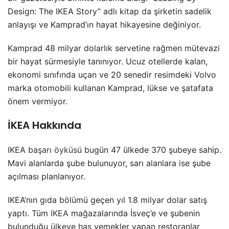
Design: The IKEA Story” adlı kitap da şirketin sadelik
anlayışı ve Kamprad’ın hayat hikayesine değiniyor.
Kamprad 48 milyar dolarlık servetine rağmen mütevazi
bir hayat sürmesiyle tanınıyor. Ucuz otellerde kalan,
ekonomi sınıfında uçan ve 20 senedir resimdeki Volvo
marka otomobili kullanan Kamprad, lükse ve şatafata
önem vermiyor.
İKEA Hakkında
IKEA
başarı öyküsü
bugün 47 ülkede 370 şubeye sahip.
Mavi alanlarda şube bulunuyor, sarı alanlara ise şube
açılması planlanıyor.
IKEA’nın gıda bölümü geçen yıl 1.8 milyar dolar satış
yaptı. Tüm
IKEA
mağazalarında İsveç’e ve şubenin
bulunduğu ülkeye has yemekler yapan restoranlar