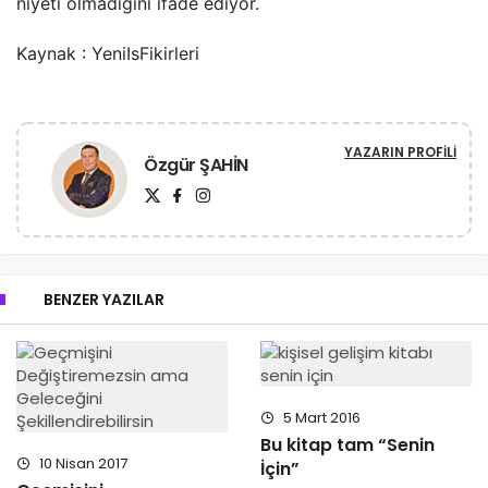
niyeti olmadığını ifade ediyor.
Kaynak : YeniIsFikirleri
YAZARIN PROFILI
Özgür ŞAHİN
BENZER YAZILAR
5 Mart 2016
Bu kitap tam “Senin
10 Nisan 2017
İçin”