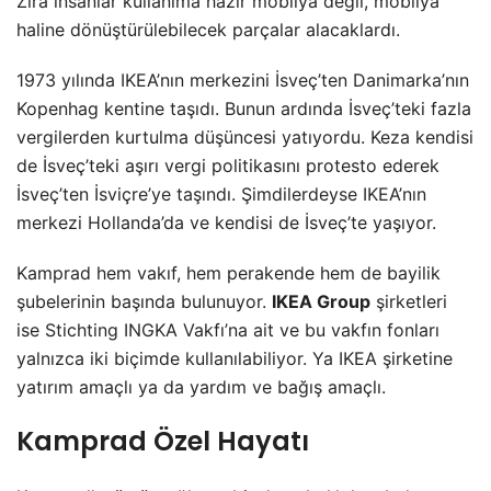
Zira insanlar kullanıma hazır mobilya değil, mobilya
haline dönüştürülebilecek parçalar alacaklardı.
1973 yılında IKEA’nın merkezini İsveç’ten Danimarka’nın
Kopenhag kentine taşıdı. Bunun ardında İsveç’teki fazla
vergilerden kurtulma düşüncesi yatıyordu. Keza kendisi
de İsveç’teki aşırı vergi politikasını protesto ederek
İsveç’ten İsviçre’ye taşındı. Şimdilerdeyse IKEA’nın
merkezi Hollanda’da ve kendisi de İsveç’te yaşıyor.
Kamprad hem vakıf, hem perakende hem de bayilik
şubelerinin başında bulunuyor.
IKEA Group
şirketleri
ise Stichting INGKA Vakfı’na ait ve bu vakfın fonları
yalnızca iki biçimde kullanılabiliyor. Ya IKEA şirketine
yatırım amaçlı ya da yardım ve bağış amaçlı.
Kamprad Özel Hayatı