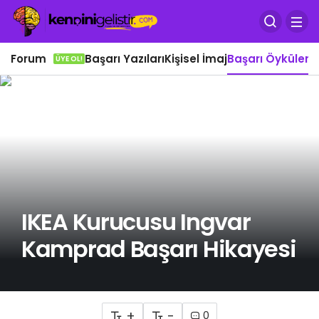
Forum
Başarı Yazıları
Kişisel İmaj
Başarı Öyküleri
Ö
ÜYE OL!
IKEA Kurucusu Ingvar
Kamprad Başarı Hikayesi
+
-
0