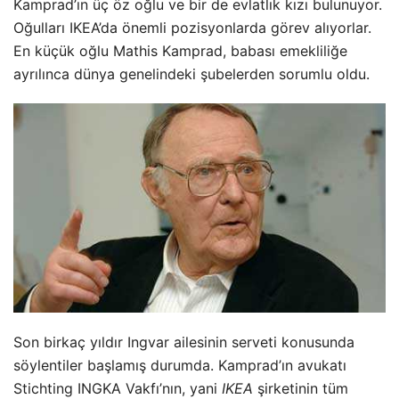
Kamprad’ın üç öz oğlu ve bir de evlatlık kızı bulunuyor.
Oğulları IKEA’da önemli pozisyonlarda görev alıyorlar.
En küçük oğlu Mathis Kamprad, babası emekliliğe
ayrılınca dünya genelindeki şubelerden sorumlu oldu.
Son birkaç yıldır Ingvar ailesinin serveti konusunda
söylentiler başlamış durumda. Kamprad’ın avukatı
Stichting INGKA Vakfı’nın, yani
IKEA
şirketinin tüm