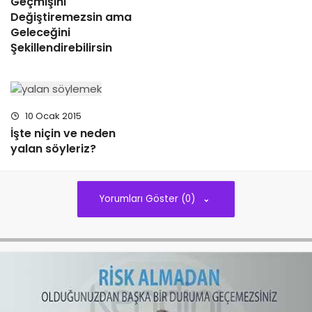
Geçmişini
Değiştiremezsin ama
Geleceğini
Şekillendirebilirsin
10 Ocak 2015
İşte niçin ve neden
yalan söyleriz?
Yorumları Göster (0)