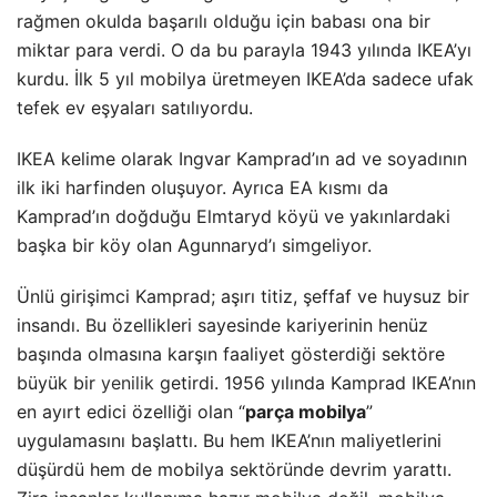
rağmen okulda başarılı olduğu için babası ona bir
miktar para verdi. O da bu parayla 1943 yılında IKEA’yı
kurdu. İlk 5 yıl mobilya üretmeyen IKEA’da sadece ufak
tefek ev eşyaları satılıyordu.
IKEA kelime olarak Ingvar Kamprad’ın ad ve soyadının
ilk iki harfinden oluşuyor. Ayrıca EA kısmı da
Kamprad’ın doğduğu Elmtaryd köyü ve yakınlardaki
başka bir köy olan Agunnaryd’ı simgeliyor.
Ünlü girişimci Kamprad; aşırı titiz, şeffaf ve huysuz bir
insandı. Bu özellikleri sayesinde kariyerinin henüz
başında olmasına karşın faaliyet gösterdiği sektöre
büyük bir
yenilik
getirdi. 1956 yılında Kamprad IKEA’nın
en ayırt edici özelliği olan “
parça mobilya
”
uygulamasını başlattı. Bu hem IKEA’nın maliyetlerini
düşürdü hem de mobilya sektöründe devrim yarattı.