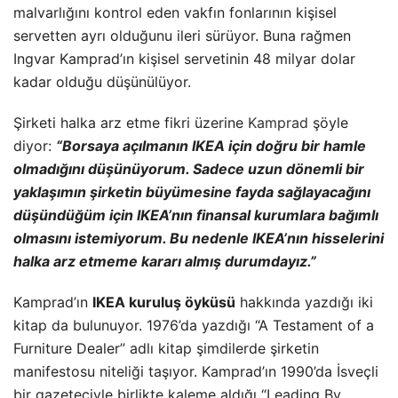
malvarlığını kontrol eden vakfın fonlarının kişisel
servetten ayrı olduğunu ileri sürüyor. Buna rağmen
Ingvar Kamprad’ın kişisel servetinin 48 milyar dolar
kadar olduğu düşünülüyor.
Şirketi halka arz etme fikri üzerine
Kamprad
şöyle
diyor:
“Borsaya açılmanın IKEA için doğru bir hamle
olmadığını düşünüyorum. Sadece uzun dönemli bir
yaklaşımın şirketin büyümesine fayda sağlayacağını
düşündüğüm için IKEA’nın finansal kurumlara bağımlı
olmasını istemiyorum. Bu nedenle IKEA’nın hisselerini
halka arz etmeme kararı almış durumdayız.”
Kamprad’ın
IKEA kuruluş öyküsü
hakkında yazdığı iki
kitap da bulunuyor. 1976’da yazdığı “A Testament of a
Furniture Dealer” adlı kitap şimdilerde şirketin
manifestosu niteliği taşıyor. Kamprad’ın 1990’da İsveçli
bir gazeteciyle birlikte kaleme aldığı “Leading By