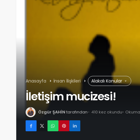
Anasayfa
İnsan İlişkileri
Alakalı Konular
İletişim mucizesi!
Özgür ŞAHİN
tarafından
410 kez okundu
Okuma s