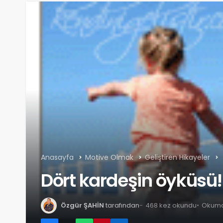
Anasayfa
Motive Olmak
Geliştiren Hikayeler
Dört kardeşin öyküsü!
Özgür ŞAHİN
tarafından
468 kez okundu
Okuma 