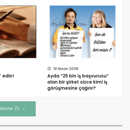
19 Nisan 2008
T edin!
Ayda “25 bin iş başvurusu”
alan bir şirket sizce kimi iş
görüşmesine çağırır?
 Göster (1)