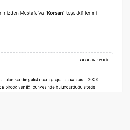
lerimizden Mustafa’ya (
Korsan
) teşekkürlerimi
YAZARIN PROFILI
esi olan kendinigelistir.com projesinin sahibidir. 2006
ında birçok yeniliği bünyesinde bulundurduğu sitede
 hikayeleri, motivasyon teknikleri, özgüven gelişimi" gibi
karalar, öğretmeye çalışır.