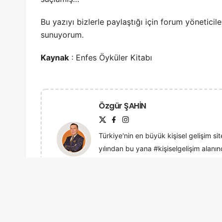
Bu yazıyı bizlerle paylaştığı için forum yönetici
sunuyorum.
Kaynak
: Enfes Öyküler Kitabı
Özgür ŞAHİN
Türkiye'nin en büyük kişisel gelişim sit
yılından bu yana #kişiselgelişim alan
"beden dili, iletişim teknikleri, başarı
bir çok ana tema üzerine yazar, çizer, 