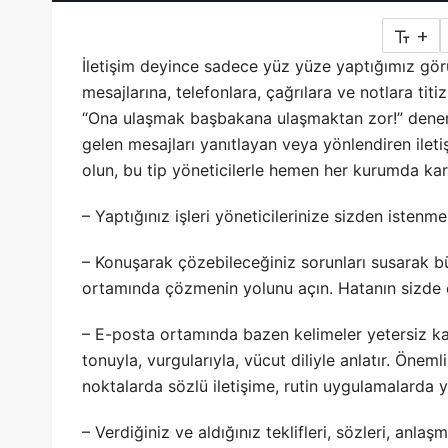
+
İletişim deyince sadece yüz yüze yaptığımız gör
mesajlarına, telefonlara, çağrılara ve notlara ti
“Ona ulaşmak başbakana ulaşmaktan zor!” denen 
gelen mesajları yanıtlayan veya yönlendiren ileti
olun, bu tip yöneticilerle hemen her kurumda kar
– Yaptığınız işleri yöneticilerinize sizden istenm
– Konuşarak çözebileceğiniz sorunları susarak b
ortamında çözmenin yolunu açın. Hatanın sizde o
– E-posta ortamında bazen kelimeler yetersiz kal
tonuyla, vurgularıyla, vücut diliyle anlatır. Önem
noktalarda sözlü iletişime, rutin uygulamalarda ya
– Verdiğiniz ve aldığınız teklifleri, sözleri, anlaş