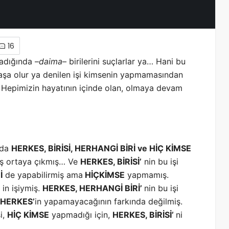
16
adığında –
daima
– birilerini suçlarlar ya… Hani bu
aşa olur ya denilen işi kimsenin yapmamasından
. Hepimizin hayatının içinde olan, olmaya devam
 da
HERKES, BİRİSİ, HERHANGİ BİRİ ve HİÇ KİMSE
 iş ortaya çıkmış… Ve
HERKES, BİRİSİ’
nin bu işi
İ
de yapabilirmiş ama
HİÇKİMSE
yapmamış.
‘ in işiymiş.
HERKES, HERHANGİ BİRİ’
nin bu işi
 HERKES’
in yapamayacağının farkında değilmiş.
i,
HİÇ KİMSE
yapmadığı için,
HERKES, BİRİSİ’
ni