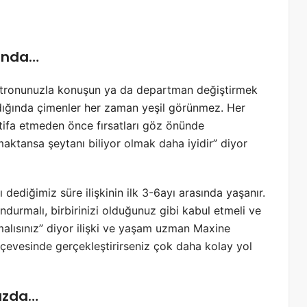
ğunda…
patronunuzla konuşun ya da departman değiştirmek
ldığında çimenler her zaman yeşil görünmez. Her
İstifa etmeden önce fırsatları göz önünde
maktansa şeytanı biliyor olmak daha iyidir” diyor
ı dediğimiz süre ilişkinin ilk 3-6ayı arasında yaşanır.
lundurmalı, birbirinizi olduğunuz gibi kabul etmeli ve
malısınız” diyor ilişki ve yaşam uzman Maxine
erçevesinde gerçekleştirirseniz çok daha kolay yol
nuzda…