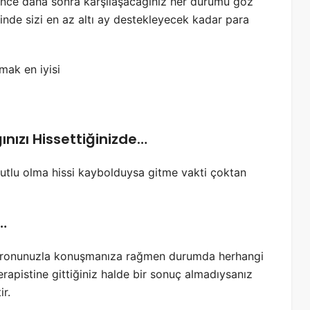
 önce daha sonra karşılaşacağınız her durumu göz
nde sizi en az altı ay destekleyecek kadar para
ğınızı Hissettiğinizde…
mutlu olma hissi kaybolduysa gitme vakti çoktan
…
patronunuzla konuşmanıza rağmen durumda herhangi
terapistine gittiğiniz halde bir sonuç almadıysanız
r.