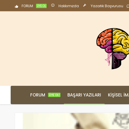
FORUM
Hakkımızda
Yazarlık Başvurusu
ÜYE OL
FORUM
BAŞARI YAZILARI
KIŞISEL İ
ÜYE OL!