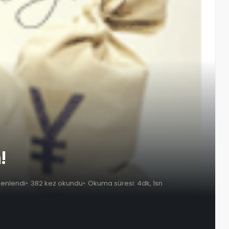
!
zenlendi
382 kez okundu
Okuma süresi: 4dk, 1sn