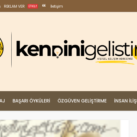
REKLAM VER
İletişim
ETKILI!
MAJ
BAŞARI ÖYKÜLERI
ÖZGÜVEN GELIŞTIRME
İNSAN İLIŞ