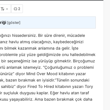
-
2
riği
[
göster
]
ığınızı hissedersiniz. Bir süre direnir, mücadele
anız havlu atmış olacağınızı, kaybedeceğinizi
ı bilmek kazanmak anlamına da gelir. İşte
 problemle yüz yüze geldiğimizde onu halledebilmek
r bir seçeneğimiz ise yürüyüp gitmektir. Birçoğumuz
türlü anlamak istemeyiz. “Çoğunluğumuz o problemi
ünürüz” diyor Mind Over Mood kitabının yazar
ak, bazen bırakmak en iyisidir.”Tünelin sonundaki
sahibiz” diyor Fired To Hired kitabının yazarı Tory
r suçluluk duygusu kaplar. Eğer havlu atan taraf
rkusu yaşayabiliriz. Ama bazen bırakmak çok daha