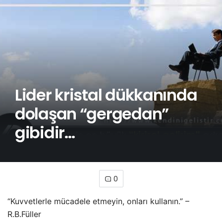
Lider kristal dükkanında
dolaşan “gergedan”
gibidir…
0
“Kuvvetlerle mücadele etmeyin, onları kullanın.” –
R.B.Füller
Uzun zaman önce katıldığım bir eğitimde