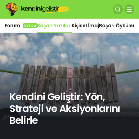
Forum
Başarı Yazıları
Kişisel İmaj
Başarı Öyküleri
Ö
ÜYE OL!
Kendini Geliştir: Yön,
Strateji ve Aksiyonlarını
Belirle