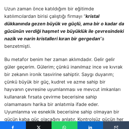
katılımcılardan birisi çalıştığı firmayı “
kristal
dükkanında gezen büyük ve güçlü, ama bir o kadar da
gücünün verdiği haşmet ve büyüklük ile çevresindeki
nazik ve narin kristalleri kıran bir gergedan
”a
benzetmişti.
Bu metafor benim her zaman aklımdadır. Gelir gelir
güler geçerim. Gülerim; çünkü inanılmaz ince ve kıvrak
bir zekanın ironik tasvirine sahiptir. Saygı duyarım;
çünkü büyük bir güç, kudret ve azme sahip bir
hayvanın çevresine uyumlanması ve mevcut imkanları
kullanarak fırsata çevirme becerisine sahip
olamamasını harika bir anlatımla ifade eder.
Uyumlanma ve esneklik becerisine sahip olmayan bir
gücün kaba güç olacağını anlatır. Kontrolsüz gücün her
zaman, her durumda, her ortamda başarılı
olamayacağını anlatır.