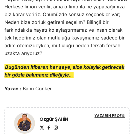
Herkese limon verilir, ama o limonla ne yapacağımıza
biz karar veririz. Önümüzde sonsuz seçenekler var;
Neden bize zorluk getireni seçelim? Bilinçli bir
farkındalıkla hayatı kolaylaştırmamız ve insan olarak
tek hedefimiz olan mutluluğa kavuşmamız sadece bir
adım ötemizdeyken, mutluluğu neden fersah fersah
uzakta arıyoruz?
Bugünden itibaren her şeye, size kolaylık getirecek
bir gözle bakmanız dileğiyle…
Yazan :
Banu Conker
YAZARIN PROFILI
Özgür ŞAHİN