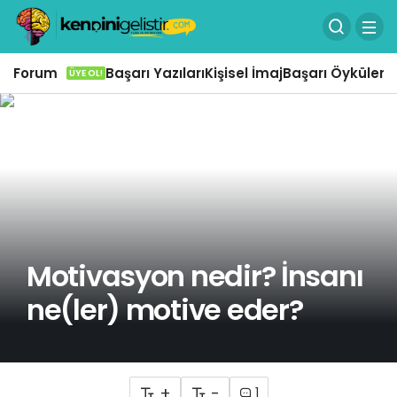
Forum
Başarı Yazıları
Kişisel İmaj
Başarı Öyküleri
Ö
ÜYE OL!
Motivasyon nedir? İnsanı
ne(ler) motive eder?
+
-
1