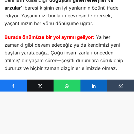
arzular
’ ibaresi kişinin en iyi yanlarının özünü ifade
ediyor. Yaşamımızı bunların çevresinde örersek,
yaşantımızın her yönü dönüşüme uğrar.
Burada önümüze bir yol ayrımı geliyor:
Ya her
zamanki gibi devam edeceğiz ya da kendimizi yeni
baştan yaratacağız. Çoğu insan ‘zarları önceden
atılmış’ bir yaşam sürer—çeşitli durumlara sürüklenip
dururuz ve hiçbir zaman dizginler elimizde olmaz.
Bu kendini yaratma sınavını kabul ettiğimizde, hiç
tanımadığımız bir yolda buluruz kendimizi. Bizim için
geçmişte önem taşıyan şeylerin yönlendirmesinden
çıktığımızı, taahhüt ettiğimiz, savunduğumuz şeylere,
vizyonumuza doğru ‘yol almaya’ başladığımızı fark
ederiz. Çeşitli ortamlarda insanların gözüne
karizmatik
,
bilge, kendinden emin ve kendisiyle barışık görünmeye