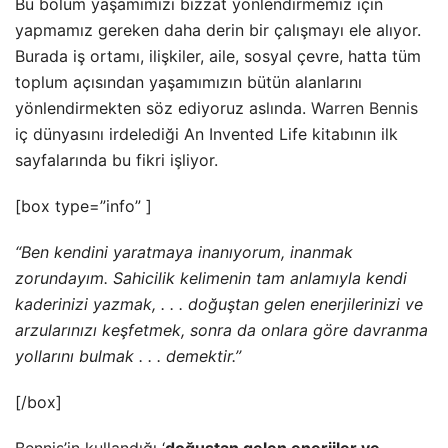
Bu bölüm yaşamımızı bizzat yönlendirmemiz için
yapmamız gereken daha derin bir çalışmayı ele alıyor.
Burada iş ortamı, ilişkiler, aile, sosyal çevre, hatta tüm
toplum açısından yaşamımızın bütün alanlarını
yönlendirmekten söz ediyoruz aslında.
Warren Bennis
iç dünyasını irdelediği An Invented Life kitabının ilk
sayfalarında bu fikri işliyor.
[box type=”info” ]
“Ben kendini yaratmaya inanıyorum, inanmak
zorundayım. Sahicilik kelimenin tam anlamıyla kendi
kaderinizi yazmak, . . . doğuştan gelen enerjilerinizi ve
arzularınızı keşfetmek, sonra da onlara göre davranma
yollarını bulmak . . . demektir.’’
[/box]
Bennis’in kullandığı ‘
doğuştan gelen enerjiler ve