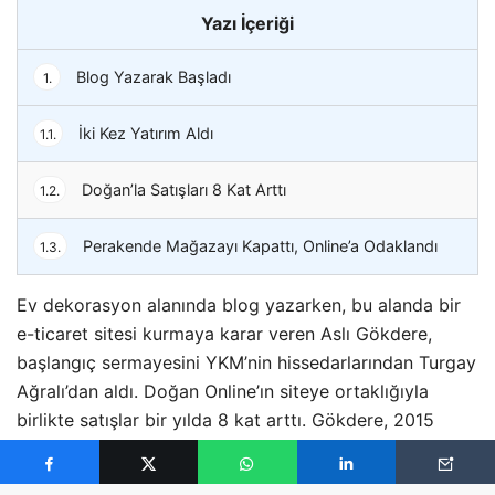
Yazı İçeriği
Blog Yazarak Başladı
1.
İki Kez Yatırım Aldı
1.1.
Doğan’la Satışları 8 Kat Arttı
1.2.
Perakende Mağazayı Kapattı, Online’a Odaklandı
1.3.
Ev dekorasyon alanında blog yazarken, bu alanda bir
e-ticaret sitesi kurmaya karar veren Aslı Gökdere,
başlangıç sermayesini YKM’nin hissedarlarından Turgay
Ağralı’dan aldı. Doğan Online’ın siteye ortaklığıyla
birlikte satışlar bir yılda 8 kat arttı. Gökdere, 2015
hedeflerinin 100 milyon TL ciro yapan bir e-ticaret
sitesi haline gelmek olduğunu söylüyor. 2012 yılında