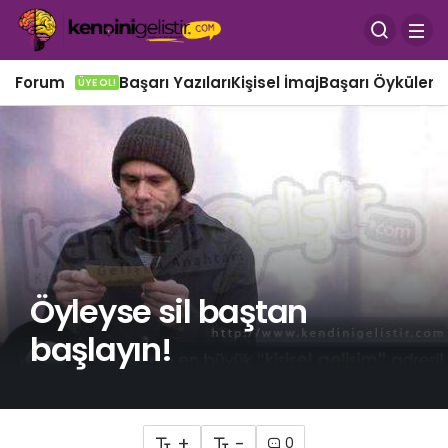
Forum
Başarı Yazıları
Kişisel İmaj
Başarı Öyküleri
Ö
ÜYE OL!
Öyleyse sil baştan
başlayın!
+
-
0