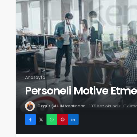
Anasayfa
Personeli Motive Etmen
Özgür ŞAHİN
tarafından
1371 kez okundu
Okuma 