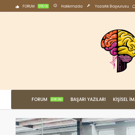
FORUM
Hakkımızda
Yazarlık Başvurusu
ÜYE OL
FORUM
BAŞARI YAZILARI
KIŞISEL İ
ÜYE OL!