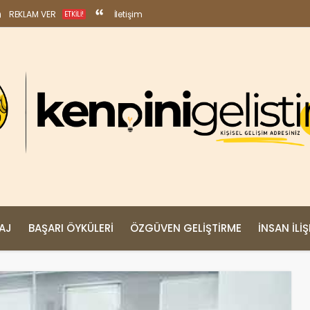
REKLAM VER
İletişim
ETKILI!
MAJ
BAŞARI ÖYKÜLERI
ÖZGÜVEN GELIŞTIRME
İNSAN İLIŞ