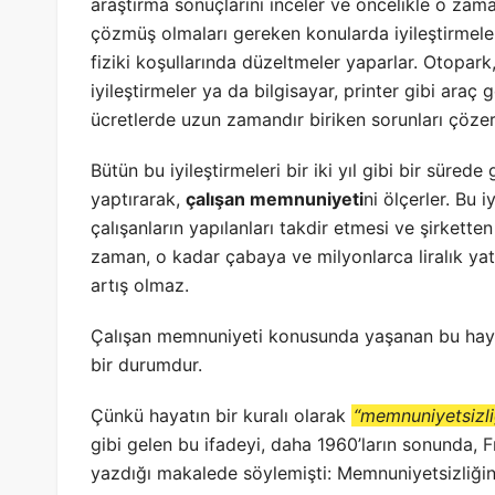
araştırma sonuçlarını inceler ve öncelikle o zam
çözmüş olmaları gereken konularda iyileştirmeler 
fiziki koşullarında düzeltmeler yaparlar. Otopar
iyileştirmeler ya da bilgisayar, printer gibi araç
ücretlerde uzun zamandır biriken sorunları çözer
Bütün bu iyileştirmeleri bir iki yıl gibi bir süred
yaptırarak,
çalışan memnuniyeti
ni ölçerler. Bu 
çalışanların yapılanları takdir etmesi ve şirket
zaman, o kadar çabaya ve milyonlarca liralık yat
artış olmaz.
Çalışan memnuniyeti konusunda yaşanan bu hayal k
bir durumdur.
Çünkü hayatın bir kuralı olarak
“memnuniyetsizl
gibi gelen bu ifadeyi, daha 1960’ların sonunda,
F
yazdığı makalede söylemişti: Memnuniyetsizliğin 