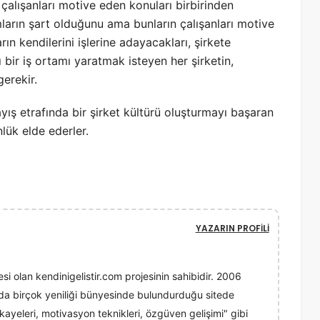
 çalışanları motive eden konuları birbirinden
ımların şart olduğunu ama bunların çalışanları motive
ın kendilerini işlerine adayacakları, şirkete
 bir iş ortamı yaratmak isteyen her şirketin,
gerekir.
yış etrafında bir şirket kültürü oluşturmayı başaran
nlük elde ederler.
YAZARIN PROFILI
esi olan kendinigelistir.com projesinin sahibidir. 2006
ında birçok yeniliği bünyesinde bulundurduğu sitede
 hikayeleri, motivasyon teknikleri, özgüven gelişimi" gibi