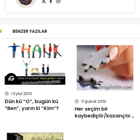
BENZER YAZILAR
1 Eylül 2013
Dün kü “O”, bugün kü
11 Şubat 2010
“Ben”, yarın ki “Kim”?
Her seçim bir
kaybediştir/kazançtır…