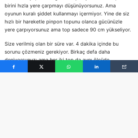
birini hızla yere çarpmayı düşünüyorsunuz. Ama
oyunun kuralı şiddet kullanmayı
içermiyor. Yine de siz
hızlı bir hareketle pinpon topunu olanca gücünüzle
yere çarpıyorsunuz ama top sadece 90 cm yükseliyor.
Size verilmiş olan bir süre var. 4 dakika içinde bu
sorunu çözmeniz gerekiyor. Birkaç defa daha
deniyorsunuz; ama her iki top da aynı ölçüde
yükseliyor. Eğer toplar 1/3 oranında yükseliyorsa 12
metre yükseklikten bırakılan top 4 metre yükselir
diyorsunuz. Ancak içinde bulunduğunuz odanın tavanı
4 metre. Oyunu kuran kişi üstelik bu oyunun
kurallarından birinin topu 1 metre yükseklikten yere
bırakmak olduğunu belirtiyor.
Hızla düşünüyorsunuz, neler yapabileceğinizi ama bir
türlü çözümü bulamıyorsunuz. Sürenin sonuna doğru,