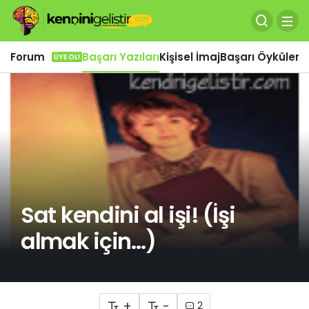
Forum
Başarı Yazıları
Kişisel İmaj
Başarı Öyküleri
Ö
ÜYE OL!
Sat kendini al işi! (İşi
almak için…)
+
-
2