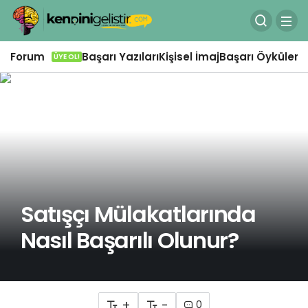
Forum
Başarı Yazıları
Kişisel İmaj
Başarı Öyküleri
Ö
ÜYE OL!
Satışçı Mülakatlarında
Nasıl Başarılı Olunur?
+
-
0