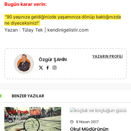
Bugün karar verin:
“90 yaşınıza geldiğinizde yaşamınıza dönüp baktığınızda
ne diyeceksiniz!”
Yazan : Tülay Tek | kendinigelistir.com
YAZARIN PROFILI
Özgür ŞAHİN
BENZER YAZILAR
9 Nisan 2017
Okul Müdürünün