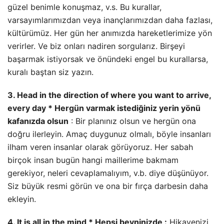
güzel benimle konuşmaz, v.s. Bu kurallar,
varsayımlarımızdan veya inançlarımızdan daha fazlası,
kültürümüz. Her gün her anımızda hareketlerimize yön
verirler. Ve biz onları nadiren sorgularız. Birşeyi
başarmak istiyorsak ve önündeki engel bu kurallarsa,
kuralı baştan siz yazın.
3. Head in the direction of where you want to arrive,
every day * Hergün varmak istediğiniz yerin yönü
kafanızda olsun
: Bir planınız olsun ve hergün ona
doğru ilerleyin. Amaç duygunuz olmalı, böyle insanları
ilham veren insanlar olarak görüyoruz. Her sabah
birçok insan bugün hangi maillerime bakmam
gerekiyor, neleri cevaplamalıyım, v.b. diye düşünüyor.
Siz büyük resmi görün ve ona bir fırça darbesin daha
ekleyin.
4. It is all in the mind * Hepsi beyninizde :
Hikayenizi