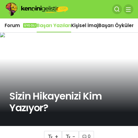
Forum
Başarı Yazıları
Kişisel İmaj
Başarı Öyküleri
Ö
ÜYE OL!
Sizin Hikayenizi Kim
Yazıyor?
+
-
0