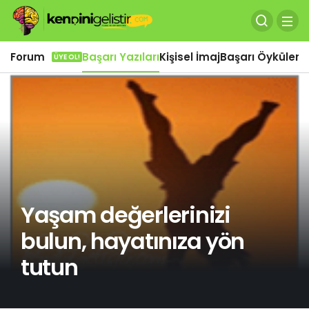
Forum
Başarı Yazıları
Kişisel İmaj
Başarı Öyküleri
Ö
ÜYE OL!
Yaşam değerlerinizi
bulun, hayatınıza yön
tutun