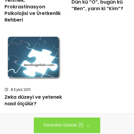
Yenmek:
Dün kü “O”, bugün kü
Prokrastinasyon
“Ben”, yarın ki “Kim”?
Psikolojisi ve Üretkenlik
Rehberi
8 Eylül 2011
Zeka düzeyi ve yetenek
nasıl ölçülür?
Yorumları Göster (1)