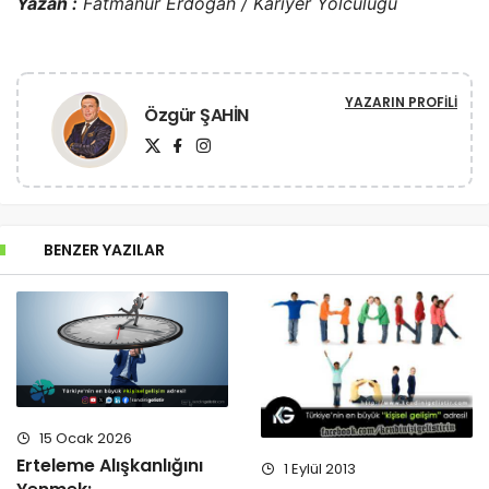
Yazan :
Fatmanur Erdoğan / Kariyer Yolculuğu
YAZARIN PROFILI
Özgür ŞAHİN
BENZER YAZILAR
15 Ocak 2026
Erteleme Alışkanlığını
1 Eylül 2013