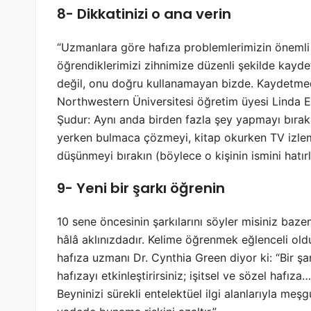
8- Dikkatinizi o ana verin
“Uzmanlara göre hafıza problemlerimizin önemli
öğrendiklerimizi zihnimize düzenli şekilde kay
değil, onu doğru kullanamayan bizde. Kaydetmedi
Northwestern Üniversitesi öğretim üyesi Linda Ede
Şudur: Aynı anda birden fazla şey yapmayı bırak
yerken bulmaca çözmeyi, kitap okurken TV izlemey
düşünmeyi bırakın (böylece o kişinin ismini hatırl
9- Yeni bir şarkı öğrenin
10 sene öncesinin şarkılarını söyler misiniz baze
hâlâ aklınızdadır. Kelime öğrenmek eğlenceli old
hafıza uzmanı Dr. Cynthia Green diyor ki: “Bir şar
hafızayı etkinleştirirsiniz; işitsel ve sözel hafız
Beyninizi sürekli entelektüel ilgi alanlarıyla meşg