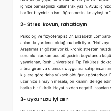
içinize parmağınızı kullanarak yazın. Avuç içiniz
harfler beyninizin ismi öğrenmesini kolaylaştırır.”
2- Stresi kovun, rahatlayın
Psikolog ve fizyoterapist Dr. Elizabeth Lombard
anlamda yardımcı olduğunu belirtiyor. “Hafızayı 
Araştırmalar gösteriyor ki, kronik stresten muzd
sorumlu hipokampus bölgesinin boyutunda küçül
yayınlanan, Rush Üniversitesi Tıp Fakültesi dokto
altına giren ve olumsuz duygulara sahip insanlar
kişilere göre daha yüksek olduğunu gösteriyor. Pek
üzerinize almayın mesela, bir kısmını delege edin
harika bir fikirdir. Hayatınızdan negatif insanları v
3- Uykunuzu iyi alın