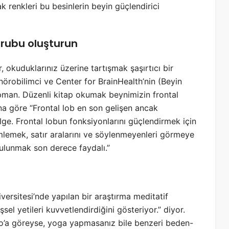
ak renkleri bu besinlerin beyin güçlendirici
grubu oluşturun
r
, okuduklarınız üzerine tartışmak şaşırtıcı bir
i nörobilimci ve Center for BrainHealth’nin (Beyin
man. Düzenli kitap okumak beynimizin frontal
na göre “Frontal lob en son gelişen ancak
lge. Frontal lobun fonksiyonlarını güçlendirmek için
mlemek, satır aralarını ve söylenmeyenleri görmeye
bulunmak son derece faydalı.”
rsitesi’nde yapılan bir araştırma meditatif
sel yetileri kuvvetlendirdiğini gösteriyor.” diyor.
do’a göreyse, yoga yapmasanız bile benzeri beden-