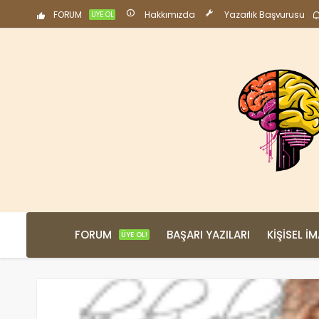
FORUM
Hakkımızda
Yazarlık Başvurusu
ÜYE OL
FORUM
BAŞARI YAZILARI
KIŞISEL İ
ÜYE OL!