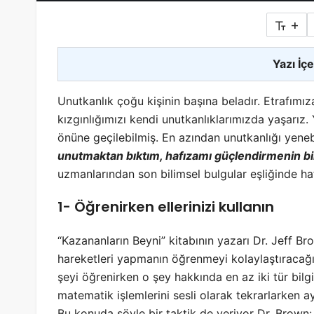
+
Yazı İçe
Unutkanlık çoğu kişinin başına beladır. Etrafımı
kızgınlığımızı kendi unutkanlıklarımızda yaşarız. Y
önüne geçilebilmiş. En azından unutkanlığı yenebi
unutmaktan bıktım, hafızamı güçlendirmenin bir
uzmanlarından son bilimsel bulgular eşliğinde ha
1- Öğrenirken ellerinizi kullanın
“Kazananların Beyni” kitabının yazarı Dr. Jeff Bro
hareketleri yapmanın öğrenmeyi kolaylaştıracağı
şeyi öğrenirken o şey hakkında en az iki tür bilg
matematik işlemlerini sesli olarak tekrarlarken a
Bu konuda şöyle bir taktik de veriyor Dr. Brown: 