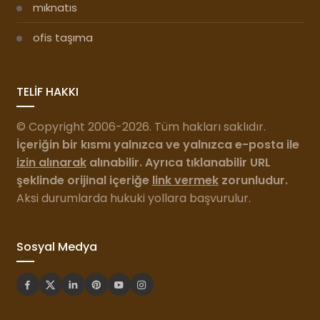
2
Kendimizi ifade etmekte niçin zorlanırız? Niçin tam
olarak ne hissettiğimizi ve ne düşündüğümüzü
istediğimiz gibi anlatamayız?
Hepimizin içine düştüğü bu sevimsiz durumun birçok
sebebi var. Bunlardan birincisi kendimizi fazla
önemsememiz.
Sizin de başınıza gelmiştir, çoğu insan daha önce hiç
görmediği birisiyle tanıştığında bu insanın ismini daha
birinci dakikada unutur. Hele aynı anda birkaç kişiyle
tanıştırıldığı zaman pek azının ismi kalır aklında. Bunun
sebebi kişinin kendini fazla önemsemesidir.
Başkalarıyla tanıştığında insan o kadar kendisiyle
meşguldür ki karşısındakine dikkatini veremez. O anda
kendisinin nasıl göründüğünün telaşı içindedir. Bu