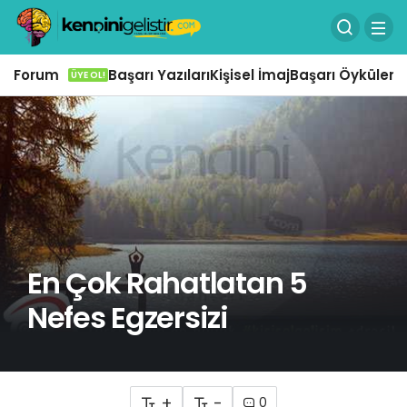
Forum
Başarı Yazıları
Kişisel İmaj
Başarı Öyküleri
Ö
ÜYE OL!
En Çok Rahatlatan 5
Nefes Egzersizi
+
-
0