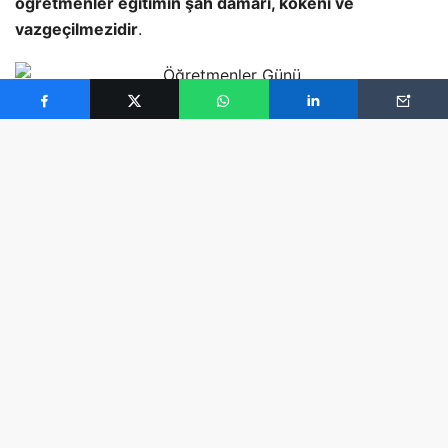
öğretmenler eğitimin şah damarı, kökeni ve
vazgeçilmezidir
.
Bugün öğretmenler günü!
Doğum günü misali “
ilk öğretmenler gününü
” yaşayan
hem sitemizin üyesi, hem de
(benim için)
apayrı bir yeri
olan
F.Derya KARACAN
başta olmak üzere, aynı yerde
emek veren -adını bilmediğim ama sürekli aramızda
lafladığımız-
Hatçe, Emine Abla ve Yeşim’in
, akabinde
de ailesinden ayrı, eşinden ayrı, çoluğundan
çocuğundan uzakta bu kutsal ve vatani mesleği yapan
tüm öğretmenlerimizin
“
ÖĞRETMENLER GÜNÜNÜ
”
Türkiye’nin en büyük kişisel gelişim platformlarından
birisi olarak kutlar ve başarı dolu yıllara imza atmasını
dileriz.