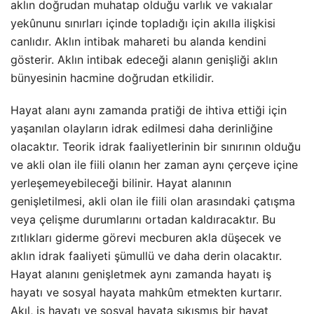
aklın doğrudan muhatap olduğu varlık ve vakıalar
yekûnunu sınırları içinde topladığı için akılla ilişkisi
canlıdır. Aklın intibak mahareti bu alanda kendini
gösterir. Aklın intibak edeceği alanın genişliği aklın
bünyesinin hacmine doğrudan etkilidir.
Hayat alanı aynı zamanda pratiği de ihtiva ettiği için
yaşanılan olayların idrak edilmesi daha derinliğine
olacaktır. Teorik idrak faaliyetlerinin bir sınırının olduğu
ve akli olan ile fiili olanın her zaman aynı çerçeve içine
yerleşemeyebileceği bilinir. Hayat alanının
genişletilmesi, akli olan ile fiili olan arasındaki çatışma
veya çelişme durumlarını ortadan kaldıracaktır. Bu
zıtlıkları giderme görevi mecburen akla düşecek ve
aklın idrak faaliyeti şümullü ve daha derin olacaktır.
Hayat alanını genişletmek aynı zamanda hayatı iş
hayatı ve sosyal hayata mahkûm etmekten kurtarır.
Akıl, iş hayatı ve sosyal hayata sıkışmış bir hayat