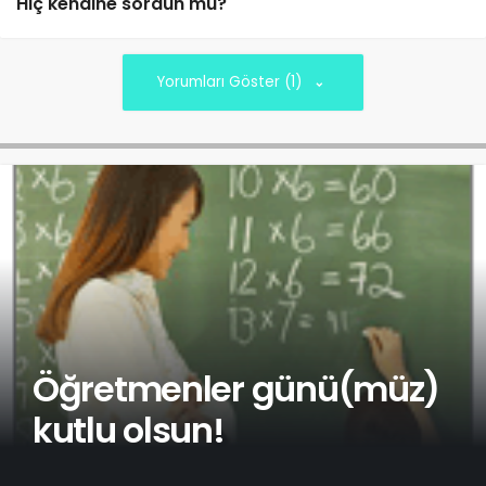
Hiç kendine sordun mu?
Yorumları Göster (1)
Öğretmenler günü(müz)
kutlu olsun!