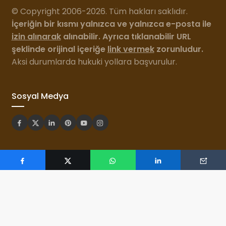
© Copyright 2006-2026. Tüm hakları saklıdır.
İçeriğin bir kısmı yalnızca ve yalnızca e-posta ile
izin alınarak
alınabilir. Ayrıca tıklanabilir URL
şeklinde orijinal içeriğe
link vermek
zorunludur.
Aksi durumlarda hukuki yollara başvurulur.
Sosyal Medya
Bu site 2006 yılından bu yana
Özgür Şahin
tarafından
hayata geçirilip, geliştirilmektedir.
Özgür Şahin
İletişim
KIM?
KUR