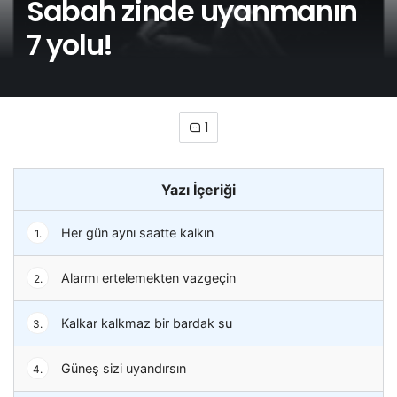
Sabah zinde uyanmanın
7 yolu!
1
Yazı İçeriği
Her gün aynı saatte kalkın
1.
Alarmı ertelemekten vazgeçin
2.
Kalkar kalkmaz bir bardak su
3.
Güneş sizi uyandırsın
4.