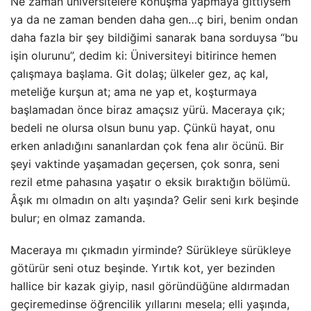
Ne zaman üniversitelere konuşma yapmaya gittiysem
ya da ne zaman benden daha gen…ç biri, benim ondan
daha fazla bir şey bildiğimi sanarak bana sorduysa “bu
işin olurunu”, dedim ki: Üniversiteyi bitirince hemen
çalışmaya başlama. Git dolaş; ülkeler gez, aç kal,
meteliğe kurşun at; ama ne yap et, koşturmaya
başlamadan önce biraz amaçsız yürü. Maceraya çık;
bedeli ne olursa olsun bunu yap. Çünkü hayat, onu
erken anladığını sananlardan çok fena alır öcünü. Bir
şeyi vaktinde yaşamadan geçersen, çok sonra, seni
rezil etme pahasına yaşatır o eksik bıraktığın bölümü.
Âşık mı olmadın on altı yaşında? Gelir seni kırk beşinde
bulur; en olmaz zamanda.
Maceraya mı çıkmadın yirminde? Sürükleye sürükleye
götürür seni otuz beşinde. Yırtık kot, yer bezinden
hallice bir kazak giyip, nasıl göründüğüne aldırmadan
geçiremedinse öğrencilik yıllarını mesela; elli yaşında,