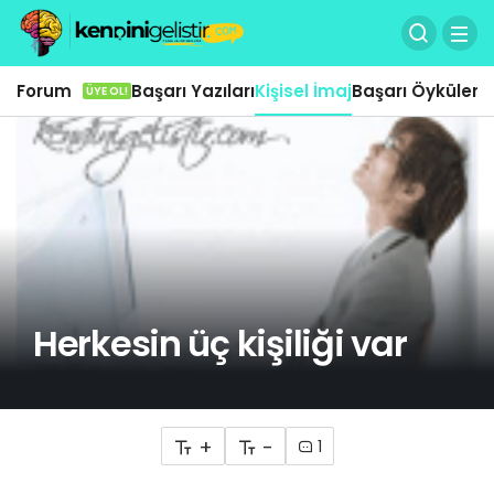
Forum
Başarı Yazıları
Kişisel İmaj
Başarı Öyküleri
Ö
ÜYE OL!
Herkesin üç kişiliği var
+
-
1