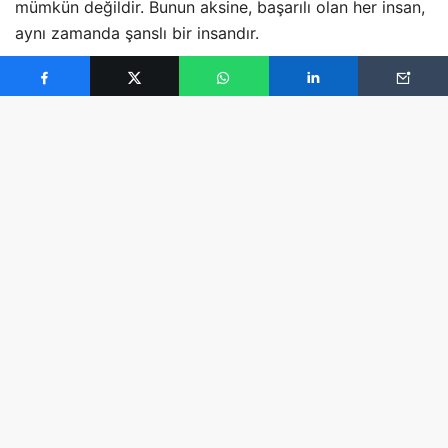
mümkün değildir. Bunun aksine, başarılı olan her insan,
aynı zamanda şanslı bir insandır.
Şansın yanı sıra insanın başarısını belirleyen en önemli
etken hayata bakış açısıdır.
Stanford Üniversitesi
’nden Carol Dweck, başarılı
insanların ortak özelliğinin hayata bakış açıları
olduğunu söyler. Bu insanlar kendilerine verilen imkan
ve yetenekleri sürekli geliştirmeye odaklıdırlar.
Başarılı Olmanın
Yolculuğu
Başarılı olmak bir yolculuktur. Durakları da şu
şekildedir :