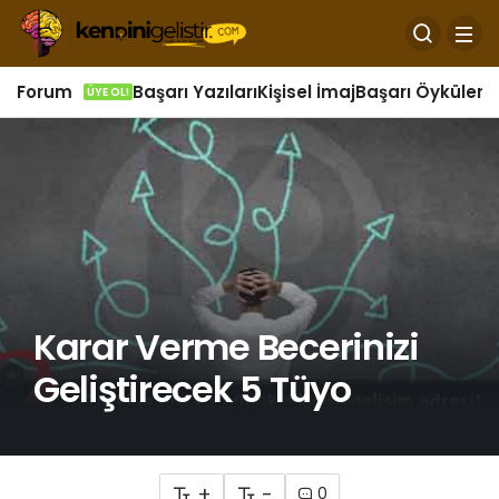
Forum
Başarı Yazıları
Kişisel İmaj
Başarı Öyküleri
Ö
ÜYE OL!
Karar Verme Becerinizi
Geliştirecek 5 Tüyo
+
-
0