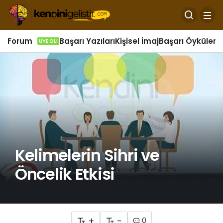
Forum
Başarı Yazıları
Kişisel İmaj
Başarı Öyküleri
Ö
ÜYE OL!
Kelimelerin Sihri ve
Öncelik Etkisi
+
-
0