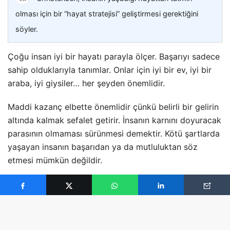
olması için bir “hayat stratejisi” geliştirmesi gerektiğini
söyler.
Çoğu insan iyi bir hayatı parayla ölçer. Başarıyı sadece
sahip olduklarıyla tanımlar. Onlar için iyi bir ev, iyi bir
araba, iyi giysiler… her şeyden önemlidir.
Maddi kazanç elbette önemlidir çünkü belirli bir gelirin
altında kalmak sefalet getirir. İnsanın karnını doyuracak
parasının olmaması sürünmesi demektir. Kötü şartlarda
yaşayan insanın başarıdan ya da mutluluktan söz
etmesi mümkün değildir.
Ama diğer taraftan çok para kazanmak tek başarı
ölçütü değildir. Yüksek gelir sahibi olmak insana
konforlu bir hayat sunsa da hayatta bundan daha
değerli ve önemli konular vardır.