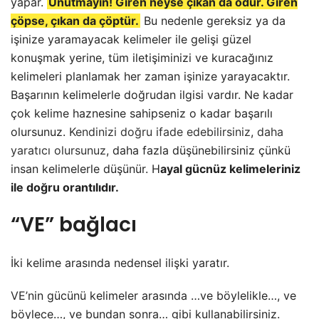
yapar.
Unutmayın! Giren neyse çıkan da odur. Giren
çöpse, çıkan da çöptür.
Bu nedenle gereksiz ya da
işinize yaramayacak kelimeler ile gelişi güzel
konuşmak yerine, tüm iletişiminizi ve kuracağınız
kelimeleri planlamak her zaman işinize yarayacaktır.
Başarının kelimelerle doğrudan ilgisi vardır. Ne kadar
çok kelime haznesine sahipseniz o kadar başarılı
olursunuz.
Kendinizi doğru ifade edebilirsiniz
,
daha
yaratıcı olursunuz
, daha fazla düşünebilirsiniz çünkü
insan kelimelerle düşünür. H
ayal gücnüz kelimeleriniz
ile doğru orantılıdır.
“VE” bağlacı
İki kelime arasında nedensel ilişki yaratır.
VE’nin gücünü kelimeler arasında …ve böylelikle…, ve
böylece…, ve bundan sonra… gibi kullanabilirsiniz.