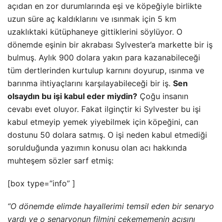
açıdan en zor durumlarında eşi ve köpeğiyle birlikte
uzun süre aç kaldıklarını ve ısınmak için 5 km
uzaklıktaki kütüphaneye gittiklerini söylüyor. O
dönemde eşinin bir akrabası Sylvester’a markette bir iş
bulmuş. Aylık 900 dolara yakın para kazanabileceği
tüm dertlerinden kurtulup karnını doyurup, ısınma ve
barınma ihtiyaçlarını karşılayabileceği bir iş.
Sen
olsaydın bu işi kabul eder miydin?
Çoğu insanın
cevabı evet oluyor. Fakat ilginçtir ki Sylvester bu işi
kabul etmeyip yemek yiyebilmek için köpeğini, can
dostunu 50 dolara satmış. O işi neden kabul etmediği
sorulduğunda yazımın konusu olan acı hakkında
muhteşem sözler sarf etmiş:
[box type=”info” ]
“O dönemde elimde hayallerimi temsil eden bir senaryo
vardı ve o senaryonun filmini çekememenin acısını