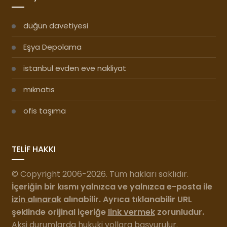
düğün davetiyesi
Eşya Depolama
istanbul evden eve nakliyat
mıknatıs
ofis taşıma
TELİF HAKKI
© Copyright 2006-2026. Tüm hakları saklıdır.
İçeriğin bir kısmı yalnızca ve yalnızca e-posta ile
izin alınarak
alınabilir. Ayrıca tıklanabilir URL
şeklinde orijinal içeriğe
link vermek
zorunludur.
Aksi durumlarda hukuki yollara başvurulur.