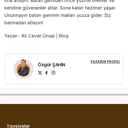
ona atlayın. Batan gemiden önce yüzme bilenler ve
kendine güvenenler atlar. Sona kalan hezimet yaşar.
Unutmayın batan geminin malları ucuza gider. Siz
batmadan atlayın!
Yazan : Ali Cevat Ünsal |
Blog
YAZARIN PROFILI
Özgür ŞAHİN
Tavsiyeler