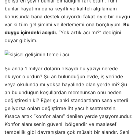
geliştiren şeyin bunlar olmadığını fark ettim. Tüm
bunlar hayatımı daha keyifli ve kaliteli algılamam
konusunda bana destek oluyordu fakat öyle bir duygu
var ki tüm gelişimimi ve ilerlememi ona borçluyum.
Bu
duygu içimdeki acıydı.
“Yok artık acı mı?” dediğini
duyar gibiyim.
Şu anda 1 milyar doların olsaydı bu yazıyı nerede
okuyor olurdun? Şu an bulunduğun evde, iş yerinde
veya okulunda mı yoksa hayalinde olan yerde mi? Şu
an bulunduğun koşullardan memnunsan onu neden
değiştiresin ki? Eğer şu anki standartların sana yeterli
geliyorsa onları değiştirme ihtiyacı hissetmezsin.
Kısaca artık “
konfor alanı
” denilen yerde yaşıyorsundur.
Konfor alanı senin güvenli bölgendir ve maalesef
tembellik gibi davranışlara çok müsait bir alandır. Seni