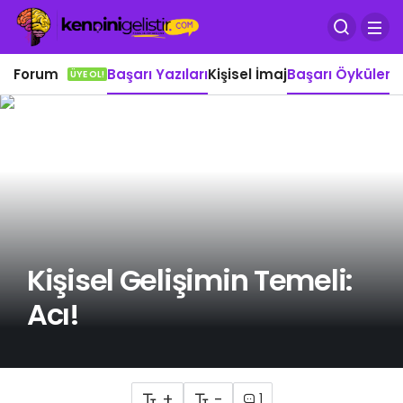
Forum
Başarı Yazıları
Kişisel İmaj
Başarı Öyküleri
Ö
ÜYE OL!
Kişisel Gelişimin Temeli:
Acı!
+
-
1