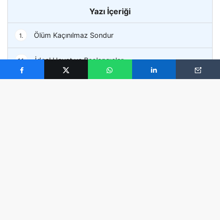
Yazı İçeriği
Ölüm Kaçınılmaz Sondur
1.
İdeal Hayat ve Başlangıçlar
1.1.
Güzel Bir Günde Ölebilmek mümkün mü?
1.1.1.
Ölüm güzel bir günde gerçekleşebilir mi? Şöyle
düşünün… Hayata gözlerimizi açtığımız andan itibaren
bize ayrılan sürenin sonuna doğru yavaşça ilerliyoruz.
Her geçen gün, takvim yaprakları birer birer azalmaya
devam ediyor. Özellikle kendimizle daha çok baş başa
kaldığımız pandemi döneminde, aklıma takılan bir soru
oldu.
Nasıl olur da güzel bir gün ölmeyi başarırız?
Güzel bir gün ölmek
fikri başta çok garip gelse de,