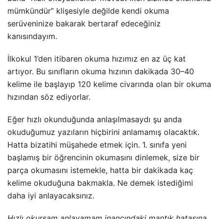
mümkündür” klişesiyle değilde kendi okuma
serüveninize bakarak bertaraf edeceğiniz
kanısındayım.
İlkokul 1’den itibaren okuma hızımız en az üç kat
artıyor. Bu sınıfların okuma hızının dakikada 30–40
kelime ile başlayıp 120 kelime civarında olan bir okuma
hızından söz ediyorlar.
Eğer hızlı okunduğunda anlaşılmasaydı şu anda
okuduğumuz yazıların hiçbirini anlamamış olacaktık.
Hatta bizatihi müşahede etmek için. 1. sınıfa yeni
başlamış bir öğrencinin okumasını dinlemek, size bir
parça okumasını istemekle, hatta bir dakikada kaç
kelime okuduğuna bakmakla. Ne demek istediğimi
daha iyi anlayacaksınız.
Hızlı okursam anlayamam inancındaki mantık hatasına