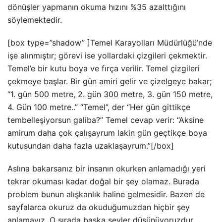
dönüşler yapmanın okuma hızını %35 azalttığını
söylemektedir.
[box type=”shadow” ]Temel Karayolları Müdürlüğü’nde
işe alınmıştır; görevi ise yollardaki çizgileri çekmektir.
Temel’e bir kutu boya ve fırça verilir. Temel çizgileri
çekmeye başlar. Bir gün amiri gelir ve çizelgeye bakar;
“1. gün 500 metre, 2. gün 300 metre, 3. gün 150 metre,
4. Gün 100 metre..” “Temel”, der “Her gün gittikçe
tembelleşiyorsun galiba?” Temel cevap verir: “Aksine
amirum daha çok çalışayrum lakin gün geçtikçe boya
kutusundan daha fazla uzaklaşayrum.”[/box]
Aslına bakarsanız bir insanın okurken anlamadığı yeri
tekrar okuması kadar doğal bir şey olamaz. Burada
problem bunun alışkanlık haline gelmesidir. Bazen de
sayfalarca okuruz da okuduğumuzdan hiçbir şey
anlamayız. O sırada başka şeyler düşünüyoruzdur