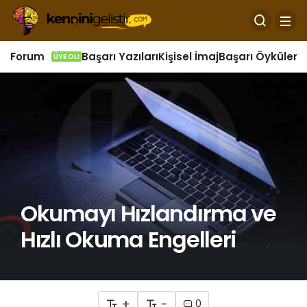
Forum
Başarı Yazıları
Kişisel İmaj
Başarı Öyküleri
Ö
ÜYE OL!
Okumayı Hızlandırma ve
Hızlı Okuma Engelleri
+
-
0