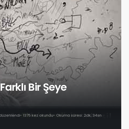
 Farklı Bir Şeye
 düzenlendi
1375 kez okundu
Okuma süresi: 2dk, 34sn