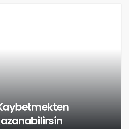
 Kaybetmekten
zanabilirsin