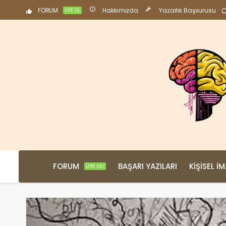
FORUM
Hakkımızda
Yazarlık Başvurusu
ÜYE OL
FORUM
BAŞARI YAZILARI
KIŞISEL İ
ÜYE OL!