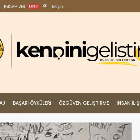
REKLAM VER
İletişim
ETKILI!
MAJ
BAŞARI ÖYKÜLERI
ÖZGÜVEN GELIŞTIRME
İNSAN İLIŞ