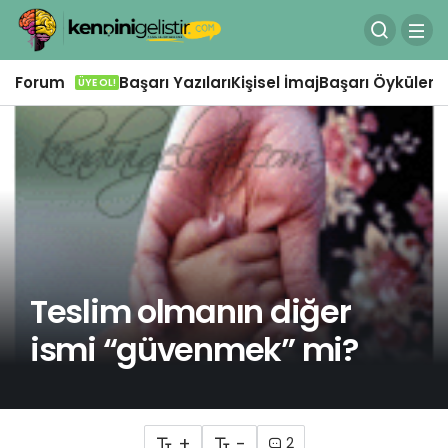
Forum
Başarı Yazıları
Kişisel İmaj
Başarı Öyküleri
Ö
ÜYE OL!
Teslim olmanın diğer
ismi “güvenmek” mi?
+
-
2