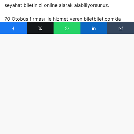
seyahat biletinizi online alarak alabiliyorsunuz.
70 Otobüs firması ile hizmet veren biletbilet.com’da
Türkiye’nin en iyileri yer alıyor. Bunlardan bazıları;
Ulusoy, Varan, Anadolu Seyahat, Süha Tur, Efe Tur, Yeni
Adana, Öz Diyarbakır, Karadeniz Express v.s. arasından
karşılaştırmalar yaparsanız en
ucuz otobüs bileti
sizin
olabilir.
Biletbilet.com’da yerli yabancı 200 dev hava yolu
şirketi hizmet veriyor. İster yurt içi, ister yurt dışı
uçuşlarınız için aradığınızı bütün biletler
biletbilet.com’da. Türk Hava Yolları, Anadolu Jet, Atlas
Jet, Sun Express ve Bora Jet bunlardan bazıları.
Yabancı firmalarda ise Emirates, British Airways,
American Airlines gibi devler yerini almış durumda.