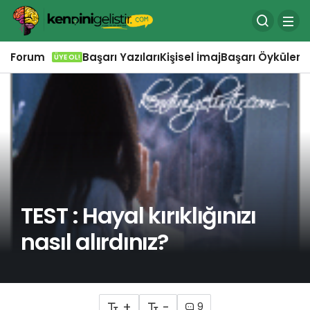
Forum
Başarı Yazıları
Kişisel İmaj
Başarı Öyküleri
Ö
ÜYE OL!
TEST : Hayal kırıklığınızı
nasıl alırdınız?
+
-
9