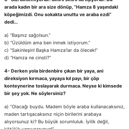
arada kadın bir ara size dönüp, “Hamza 8 yaşındaki
köpeğimizdi. Onu sokakta unuttu ve araba ezdi”
dedi…
a) “Başınız sağolsun.”
b) “Üzüldüm ama ben inmek istiyorum.”
c) “Sakinleşin! Başka Hamza’lar da ölecek!”
d) “Hamza ne cinsti?”
4- Derken yola birdenbire çıkan bir yaya, ani
direksiyon kırmaca, yayaya kıl payı, bir çöp
konteynerine toslayarak durmaca. Neyse ki kimsede
bir şey yok. Ne söylersiniz?
a) “Olacağı buydu. Madem böyle araba kullanacaksınız,
maden tartışacaksınız niçin birilerini arabaya
alıyorsunuz ki? Bu büyük sorumluluk. İyilik değil,
kötülük yapıyorsunuz!”