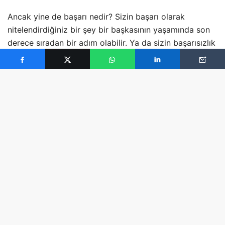
Ancak yine de başarı nedir? Sizin başarı olarak
nitelendirdiğiniz bir şey bir başkasının yaşamında son
derece sıradan bir adım olabilir. Ya da sizin başarısızlık
olarak gördüğünüz bir başkası için bir fırsat…
Başarı, tüm yaşamı kaplayan bir durum aslında. Evlilik
ve aile başarısı, meslek ve iş başarısı, ders ve okul
başarısı…
Başarı kriterleri insan yaşamının içinde bulunduğu
dönemlere göre değişebilir, çıta yükselebilir ya da
düşebilir. Önemli olan hayattan ne beklediğiniz ve onu
nasıl yaşamak istediğiniz, hedeflerinizin neler olduğu,
onun için nelerden vazgeçebileceğiniz, neleri hayal
ettiğiniz…
Yaşam başarısının beş temeli var