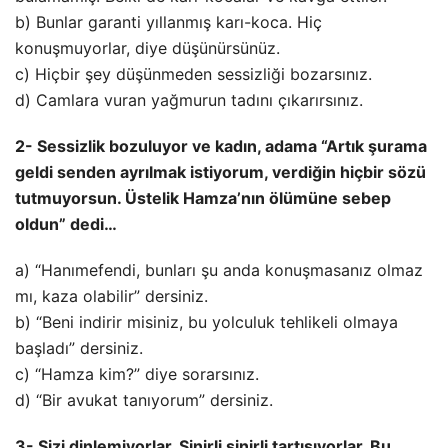
b) Bunlar garanti yıllanmış karı-koca. Hiç
konuşmuyorlar, diye düşünürsünüz.
c) Hiçbir şey düşünmeden sessizliği bozarsınız.
d) Camlara vuran yağmurun tadını çıkarırsınız.
2- Sessizlik bozuluyor ve kadın, adama “Artık şurama
geldi senden ayrılmak istiyorum, verdiğin hiçbir sözü
tutmuyorsun. Üstelik Hamza’nın ölümüne sebep
oldun” dedi…
a) “Hanımefendi, bunları şu anda konuşmasanız olmaz
mı, kaza olabilir” dersiniz.
b) “Beni indirir misiniz, bu yolculuk tehlikeli olmaya
başladı” dersiniz.
c) “Hamza kim?” diye sorarsınız.
d) “Bir avukat tanıyorum” dersiniz.
3- Sizi dinlemiyorlar. Sinirli sinirli tartışıyorlar. Bu