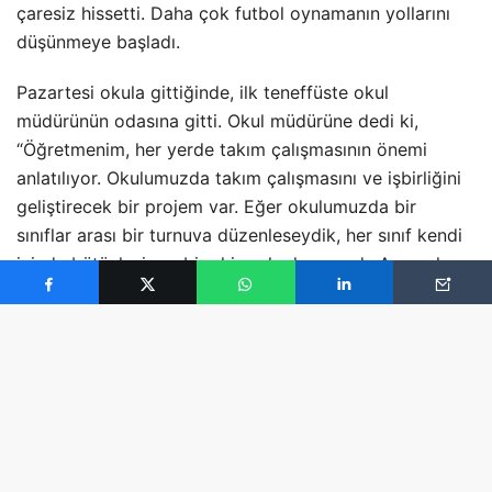
çaresiz hissetti. Daha çok futbol oynamanın yollarını
düşünmeye başladı.
Pazartesi okula gittiğinde, ilk teneffüste okul
müdürünün odasına gitti. Okul müdürüne dedi ki,
“Öğretmenim, her yerde takım çalışmasının önemi
anlatılıyor. Okulumuzda takım çalışmasını ve işbirliğini
geliştirecek bir projem var. Eğer okulumuzda bir
sınıflar arası bir turnuva düzenleseydik, her sınıf kendi
içinde bütünleşir ve bir ekip ruhu kazanırdı. Ayrıca her
sınıfa bir antrenörlük yapacak bir öğretmen atanır
böylece, o öğretmenle sınıf arasında da daha güçlü bir
bağ oluşurdu.” Müdür, “Güzel bir fikir. Ben basketbolu
çok severim. Bir basketbol turnuvası düzenleyelim.”
dedi. Ömer şok olmuştu.” Ömer “Öğretmenim,
basketbol için uzun boylu insanlar gerekiyor. Her
sınıfta takım kuracak kadar uzun boylu insan yok. Bir
futbol turnuvası düzenlersek herkes rahatlıkla katılır”