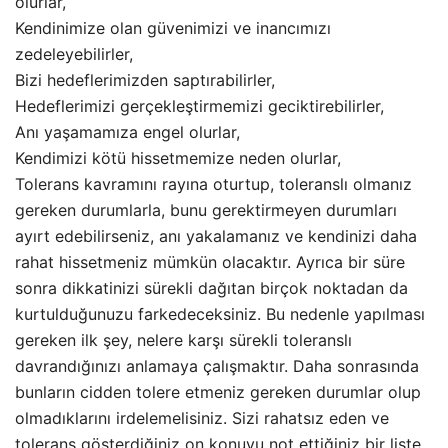
olurlar,
Kendinimize olan güvenimizi ve inancımızı
zedeleyebilirler,
Bizi hedeflerimizden saptırabilirler,
Hedeflerimizi gerçekleştirmemizi geciktirebilirler,
Anı yaşamamıza engel olurlar,
Kendimizi kötü hissetmemize neden olurlar,
Tolerans kavramını rayına oturtup, toleranslı olmanız
gereken durumlarla, bunu gerektirmeyen durumları
ayırt edebilirseniz, anı yakalamanız ve kendinizi daha
rahat hissetmeniz mümkün olacaktır. Ayrıca bir süre
sonra dikkatinizi sürekli dağıtan birçok noktadan da
kurtulduğunuzu farkedeceksiniz. Bu nedenle yapılması
gereken ilk şey, nelere karşı sürekli toleranslı
davrandığınızı anlamaya çalışmaktır. Daha sonrasında
bunların cidden tolere etmeniz gereken durumlar olup
olmadıklarını irdelemelisiniz. Sizi rahatsız eden ve
tolerans gösterdiğiniz on konuyu not ettiğiniz bir liste