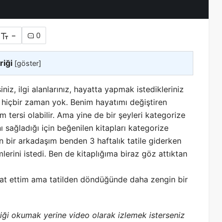
-
0
riği
[
göster
]
niz, ilgi alanlarınız, hayatta yapmak istedikleriniz
 hiçbir zaman yok. Benim hayatımı değiştiren
am tersi olabilir. Ama yine de bir şeyleri kategorize
ı sağladığı için beğenilen kitapları kategorize
 bir arkadaşım benden 3 haftalık tatile giderken
mlerini
istedi. Ben de kitaplığıma biraz göz attıktan
kat ettim ama tatilden döndüğünde daha zengin bir
riği okumak yerine video olarak izlemek isterseniz