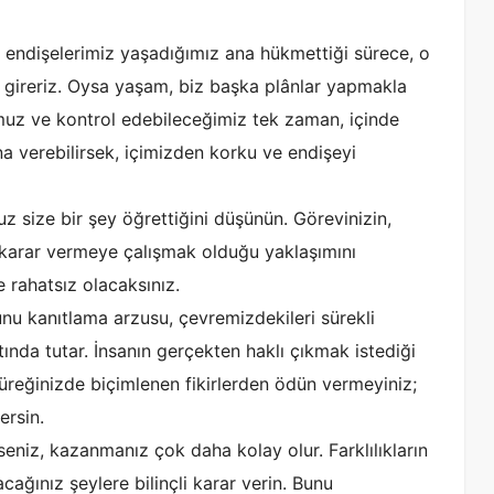
k endişelerimiz yaşadığımız ana hükmettiği sürece, o
a gireriz. Oysa yaşam, biz başka plânlar yapmakla
muz ve kontrol edebileceğimiz tek zaman, içinde
a verebilirsek, içimizden korku ve endişeyi
z size bir şey öğrettiğini düşünün. Görevinizin,
e karar vermeye çalışmak olduğu yaklaşımını
e rahatsız olacaksınız.
unu kanıtlama arzusu, çevremizdekileri sürekli
ında tutar. İnsanın gerçekten haklı çıkmak istediği
yüreğinizde biçimlenen fikirlerden ödün vermeyiniz;
ersin.
eniz, kazanmanız çok daha kolay olur. Farklılıkların
cağınız şeylere bilinçli karar verin. Bunu