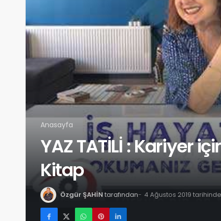
Anasayfa
YAZ TATİLİ : Kariyer 
Kitap
Özgür ŞAHİN
tarafından
4 Ağustos 2019 tarihind