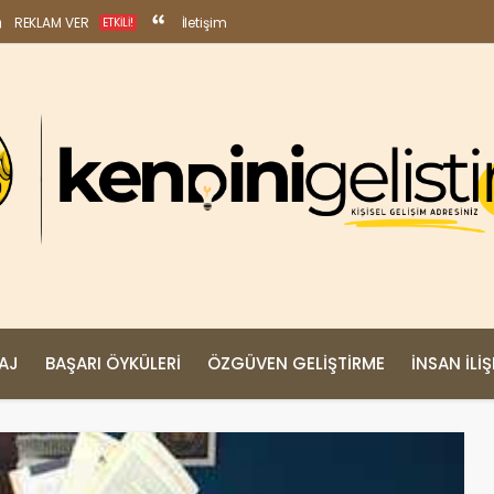
REKLAM VER
İletişim
ETKILI!
MAJ
BAŞARI ÖYKÜLERI
ÖZGÜVEN GELIŞTIRME
İNSAN İLIŞ