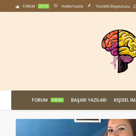
FORUM
Hakkımızda
Yazarlık Başvurusu
ÜYE OL
FORUM
BAŞARI YAZILARI
KIŞISEL İ
ÜYE OL!