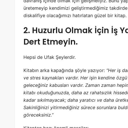
davranış içinde olmak için gelişmeliyiz. Bunu y
üretemeyip kendimizi geliştirmediğimiz takdird
diskalifiye olacağımızı hatırlatan güzel bir kitap.
2. Huzurlu Olmak İçin İş 
Dert Etmeyin.
Hepsi de Ufak Şeylerdir.
Kitabın arka kapağında şöyle yazıyor:
“Her iş da
ve stres kaynakları vardır. Her işin kendine öz
geleceğiniz kabusları vardır. Zaman zaman hepimi
kitabı okuduğunuzda, daha az rahatsızlık hissede
kadar sıkılmayacak; daha yaratıcı ve daha üretke
Sakinliğinizi yitirmediğiniz sürece sorunlara bul
göreceksiniz.”
Kitaptan bazı önemli mesajlar: