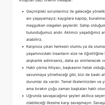
Geçmişteki sorunlarımız ile geleceğe yöneli
anı yaşayamayız; kaygılara kapılıp, bunalım
meşgulken olagelen şeylerdir. Sahip olduğu
bulunduğumuz andır. Aklımızı yaşadığımız an
atabiliriz.
Karşınıza çıkan herkesin olumlu ya da olumsu
yaşamınızdaki insanların size ne öğrettiğin
alışkanlık edinirseniz, daha az sinirlenecek v
Haklı çıkma ihtiyacı, başkasının hatalı olduğ
savunmaya yönelteceği gibi, bizi de baskı alt
durumlar da vardır. Temel ilkelerinizden ve 
ama bırakın çoğu zaman başkaları haklı oluv
Uğrunda savaşacağınız şeyleri akıllıca seçers
olabileceği ilkesine karşı savaşmayın. Savaşa