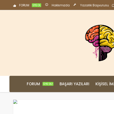
FORUM
Hakkımızda
Yazarlık Başvurusu
ÜYE OL
FORUM
BAŞARI YAZILARI
KIŞISEL İ
ÜYE OL!