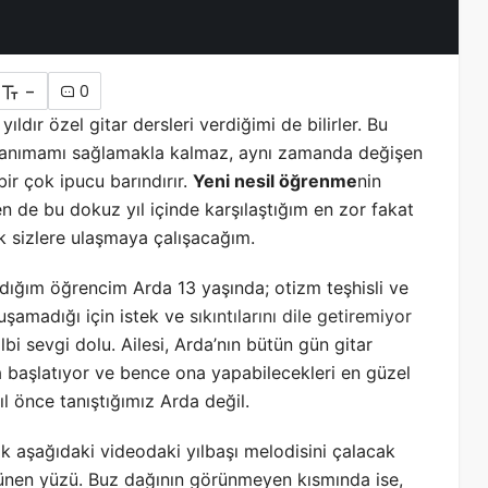
-
0
ldır özel gitar dersleri verdiğimi de bilirler. Bu
 tanımamı sağlamakla kalmaz, aynı zamanda değişen
ir çok ipucu barındırır.
Yeni nesil öğrenme
nin
de bu dokuz yıl içinde karşılaştığım en zor fakat
k sizlere ulaşmaya çalışacağım.
dığım öğrencim Arda 13 yaşında; otizm teşhisli ve
onuşamadığı için istek ve
sıkıntılarını dile getiremiyor
lbi sevgi dolu.
Ailesi, Arda’nın bütün gün gitar
a başlatıyor ve bence ona yapabilecekleri en güzel
ıl önce tanıştığımız Arda değil.
cak aşağıdaki videodaki yılbaşı melodisini çalacak
ünen yüzü. Buz dağının görünmeyen kısmında ise,