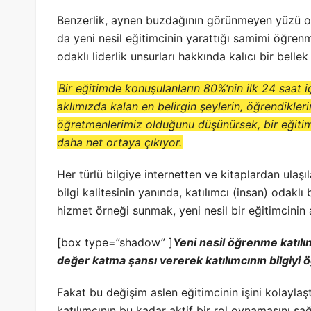
Benzerlik, aynen buzdağının görünmeyen yüzü olan
da yeni nesil eğitimcinin yarattığı samimi öğre
odaklı liderlik unsurları hakkında kalıcı bir belle
Bir eğitimde konuşulanların 80%‘nin ilk 24 saat
aklımızda kalan en belirgin şeylerin, öğrendikler
öğretmenlerimiz olduğunu düşünürsek, bir eğit
daha net ortaya çıkıyor.
Her türlü bilgiye internetten ve kitaplardan ul
bilgi kalitesinin yanında, katılımcı (insan) odaklı
hizmet örneği sunmak, yeni nesil bir eğitimcinin a
[box type=”shadow” ]
Yeni nesil öğrenme katıl
değer katma şansı vererek katılımcının bilgiyi 
Fakat bu değişim aslen eğitimcinin işini kolaylaş
katılımcının bu kadar aktif bir rol oynamasını s