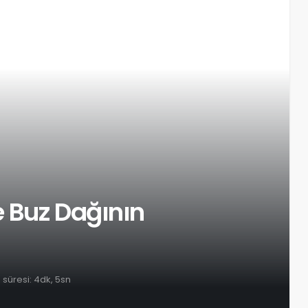
 Buz Dağının
süresi: 4dk, 5sn