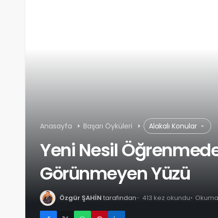
Anasayfa
Başarı Öyküleri
Alakalı Konular
Yeni Nesil Öğrenmede
Görünmeyen Yüzü
Özgür ŞAHİN
tarafından
413 kez okundu
Okuma 