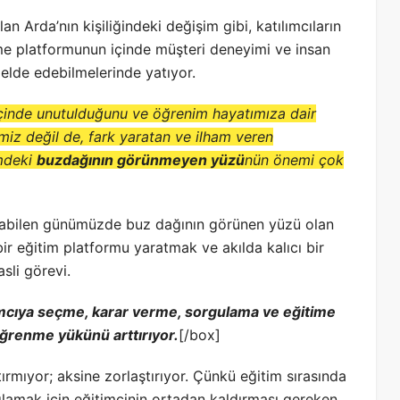
 Arda’nın kişiliğindeki değişim gibi, katılımcıların
nme platformunun içinde müşteri deneyimi ve insan
k elde edebilmelerinde yatıyor.
 içinde unutulduğunu ve öğrenim hayatımıza dair
imiz değil de, fark yaratan ve ilham veren
imdeki
buzdağının görünmeyen yüzü
nün önemi çok
aşılabilen günümüzde buz dağının görünen yüzü olan
 bir eğitim platformu yaratmak ve akılda kalıcı bir
sli görevi.
ımcıya seçme, karar verme, sorgulama ve eğitime
öğrenme yükünü arttırıyor.
[/box]
tırmıyor; aksine zorlaştırıyor. Çünkü eğitim sırasında
ağlamak için eğitimcinin ortadan kaldırması gereken