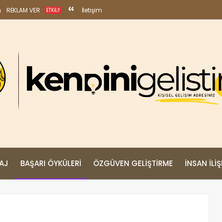
REKLAM VER
İletişim
ETKILI!
MAJ
BAŞARI ÖYKÜLERI
ÖZGÜVEN GELIŞTIRME
İNSAN İLIŞ