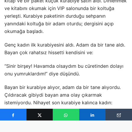
kitap ve bir paket küçük kurabiye satın aldı. Dinlenmek
ve kitabını okumak için VIP salonunda bir koltuğa
yerleşti.
Kurabiye paketinin durduğu sehpanın
yanındaki koltuğa bir adam oturdu; dergisini açıp
okumağa başladı.
Genç kadın ilk kurabiyesini aldı. Adam da bir tane aldı.
Bayan çok rahatsız hissetti kendisini ve:
“Sinir birşey! Havamda olsaydım bu cüretinden dolayı
onu yumruklardım!” diye düşündü.
Bayan bir kurabiye alıyor, adam da bir tane alıyordu.
Çıldıracak gibiydi bayan ama olay çıkarmak
istemiyordu. Nihayet son kurabiye kalınca kadın:
“Bu küstah adam şimdi ne yapacak?” diye düşündü.
Adam son kurabiyeyi aldı; onu ikiye böldü ve bir