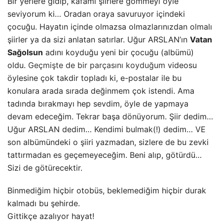
Bir yerlere gidip, kafamı şiirlere gömmeyi öyle
seviyorum ki… Oradan oraya savuruyor içindeki
çocuğu. Hayatın içinde olmazsa olmazlarınızdan olmalı
şiirler ya da sizi anlatan satırlar. Uğur ARSLAN’ın
Vatan
Sağolsun
adını koyduğu yeni bir çocuğu (albümü)
oldu.
Geçmişte de bir parçasını koyduğum
videosu
öylesine çok takdir topladı ki, e-postalar ile bu
konulara arada sırada değinmem çok istendi. Ama
tadında bırakmayı
hep sevdim, öyle de yapmaya
devam edeceğim. Tekrar başa dönüyorum. Şiir dedim…
Uğur ARSLAN dedim… Kendimi bulmak(!) dedim… VE
son albümündeki o şiiri yazmadan, sizlere de bu zevki
tattırmadan es geçemeyeceğim. Beni alıp, götürdü…
Sizi de götürecektir.
Binmediğim hiçbir otobüs, beklemediğim hiçbir durak
kalmadı bu şehirde.
Gittikçe azalıyor hayat!