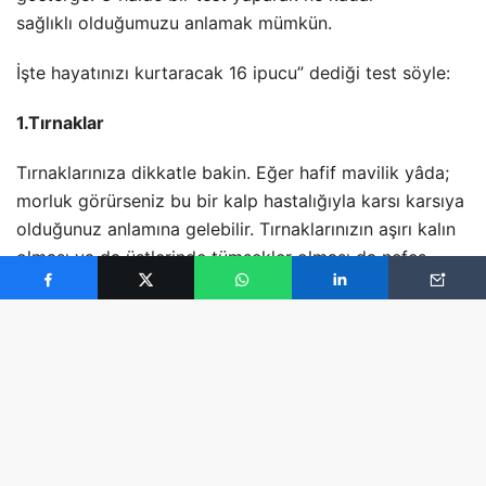
sağlıklı
olduğumuzu anlamak mümkün.
İşte hayatınızı kurtaracak 16 ipucu” dediği test söyle:
1.Tırnaklar
Tırnaklarınıza dikkatle bakin. Eğer hafif mavilik yâda;
morluk görürseniz bu bir kalp hastalığıyla karsı karsıya
olduğunuz anlamına gelebilir. Tırnaklarınızın aşırı kalın
olması ya da üstlerinde tümsekler olması da nefes
alma hatta akciğer sorunlarıyla karsı karsıya
olduğunuzu gösterebilir.
2. Nefeslerinizi Sayın
Eğer dakikada 15 kez ve daha altında nefes alıp
veriyorsanız sağlıklı ciğerlere sahipsiniz demek… Eğer
25 kez nefes alıp veriyorsanız o zaman sağlığınıza