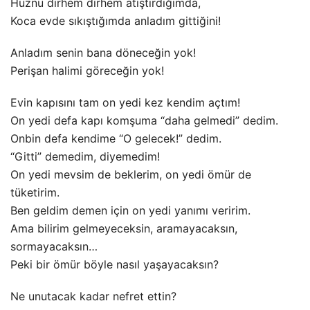
Hüznü dirhem dirhem atıştırdığımda,
Koca evde sıkıştığımda anladım gittiğini!
Anladım senin bana döneceğin yok!
Perişan halimi göreceğin yok!
Evin kapısını tam on yedi kez kendim açtım!
On yedi defa kapı komşuma “daha gelmedi” dedim.
Onbin defa kendime “O gelecek!” dedim.
“Gitti” demedim, diyemedim!
On yedi mevsim de beklerim, on yedi ömür de
tüketirim.
Ben geldim demen için on yedi yanımı veririm.
Ama bilirim gelmeyeceksin, aramayacaksın,
sormayacaksın…
Peki bir ömür böyle nasıl yaşayacaksın?
Ne unutacak kadar nefret ettin?