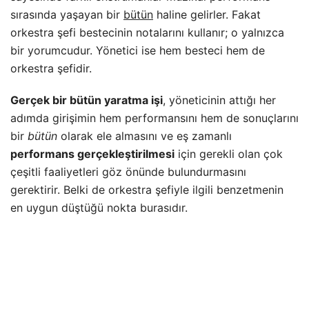
sırasında yaşayan bir
bütün
haline gelirler. Fakat
orkestra şefi bestecinin notalarını kullanır; o yalnızca
bir yorumcudur. Yönetici ise hem besteci hem de
orkestra şefidir.
Gerçek bir bütün yaratma işi
, yöneticinin attığı her
adımda girişimin hem performansını hem de sonuçlarını
bir
bütün
olarak ele almasını ve eş zamanlı
performans gerçekleştirilmesi
için gerekli olan çok
çeşitli faaliyetleri göz önünde bulundurmasını
gerektirir. Belki de orkestra şefiyle ilgili benzetmenin
en uygun düştüğü nokta burasıdır.
Bir orkestra şefi her zaman için hem tüm orkestrayı
hem de, sözgelimi ikinci obuayı duymalıdır. Benzer
şekilde, bir yönetici hem girişimin genel