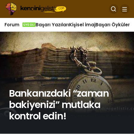
Forum
Başarı Yazıları
Kişisel İmaj
Başarı Öyküleri
Ö
ÜYE OL!
Bankanızdaki “zaman
bakiyenizi” mutlaka
kontrol edin!