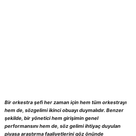
performansını hem de, söz gelimi ihtiyaç duyulan
piyasa araştırma faaliyetlerini göz önünde
bulundurmalıdır.
Yönetici, bütünün performansını artırarak piyasa
araştırması için alan ve istek yaratır.
Piyasa araştırması
performansını geliştirerek daha iyi genel iş sonuçlarını
mümkün hale getirir. Yönetici eş zamanlı olarak şu iki
çift yönlü soruyu sormalıdır: “Ne kadar
iyi bir iş
performansı
na ihtiyaç var ve bu hangi faaliyetler için
ne gerektirir?” ve “Faaliyetler hangi daha iyi
performansları mümkün kılar ve bunlar iş sonuçlarında
ne gibi ilerlemeler sağlar?”
Öneri:
Senfoninizi bestelediniz mi? Patronunuz kendi
senfonisini besteledi mi? Orkestranızla provalara
başladınız mı?
İkinci obuayı duyabiliyor musunuz?