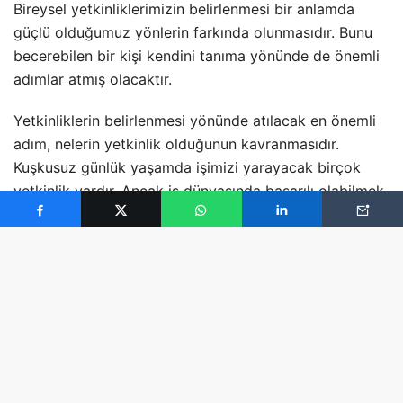
Bireysel yetkinliklerimizin belirlenmesi bir anlamda
güçlü olduğumuz yönlerin farkında olunmasıdır. Bunu
becerebilen bir kişi kendini tanıma yönünde de önemli
adımlar atmış olacaktır.
Yetkinliklerin belirlenmesi yönünde atılacak en önemli
adım, nelerin yetkinlik olduğunun kavranmasıdır.
Kuşkusuz günlük yaşamda işimizi yarayacak birçok
yetkinlik vardır. Ancak iş dünyasında başarılı olabilmek
için öncelikle bu yetkinliklerden hangilerinin iş
yaşamında geçerli olduğunu kavramak gerekecektir.
Herhangi bir pozisyon için gerekli olan yetkinlikleri
temelde iki kategoriye ayırabiliriz: Teknik yetkinlikler
ve sosyal yetkinlikler. Bunlardan teknik yetkinlikler ve
sosyal yetkinlikler… Bunlardan teknik yetkinlikler her
sektöre ve her pozisyona göre çok büyük farklılıklar
gösterir. Sosyal yetkinlikler ise düzeyleri açısından