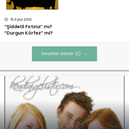
15 Eylül 2010
“Şiddetli Fırtına” mı?
“Durgun Körfez” mi?
Yorumları Göster (2)