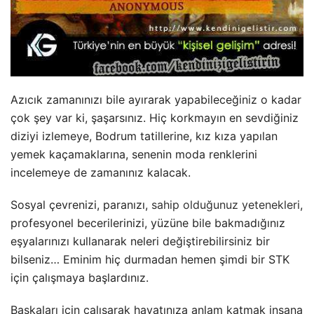
Azıcık zamanınızı bile ayırarak yapabileceğiniz o kadar
çok şey var ki, şaşarsınız. Hiç korkmayın en sevdiğiniz
diziyi izlemeye, Bodrum tatillerine, kız kıza yapılan
yemek kaçamaklarına, senenin moda renklerini
incelemeye de zamanınız kalacak.
Sosyal çevrenizi, paranızı,
sahip olduğunuz yetenekleri
,
profesyonel becerilerinizi, yüzüne bile bakmadığınız
eşyalarınızı kullanarak neleri değiştirebilirsiniz bir
bilseniz… Eminim hiç durmadan hemen şimdi bir STK
için çalışmaya başlardınız.
Başkaları için çalışarak hayatınıza anlam katmak insana