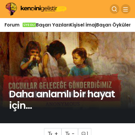
Forum
Başarı Yazıları
Kişisel İmaj
Başarı Öyküleri
Ö
ÜYE OL!
Daha anlamlı bir hayat
için…
+
-
1