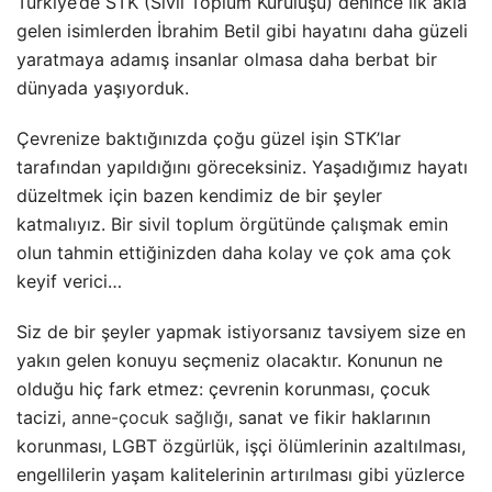
Türkiye’de STK (Sivil Toplum Kuruluşu) denince ilk akla
gelen isimlerden İbrahim Betil gibi hayatını daha güzeli
yaratmaya adamış insanlar olmasa daha berbat bir
dünyada yaşıyorduk.
Çevrenize baktığınızda çoğu güzel işin STK’lar
tarafından yapıldığını göreceksiniz. Yaşadığımız hayatı
düzeltmek için bazen kendimiz de bir şeyler
katmalıyız. Bir sivil toplum örgütünde çalışmak emin
olun tahmin ettiğinizden daha kolay ve çok ama çok
keyif verici…
Siz de bir şeyler yapmak istiyorsanız tavsiyem size en
yakın gelen konuyu seçmeniz olacaktır. Konunun ne
olduğu hiç fark etmez: çevrenin korunması, çocuk
tacizi,
anne-çocuk sağlığı
, sanat ve fikir haklarının
korunması, LGBT özgürlük, işçi ölümlerinin azaltılması,
engellilerin yaşam kalitelerinin artırılması gibi yüzlerce