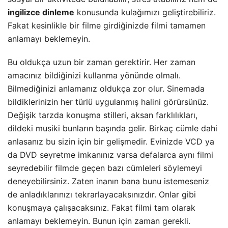
ingilizce dinleme
konusunda kulağımızı
geliştirebiliriz.
Fa­kat kesinlikle bir filme girdiğinizde filmi tamamen
anlama­yı beklemeyin.
Bu oldukça uzun bir zaman gerektirir. Her zaman
amacınız bildiğinizi kullanma yönünde olmalı.
Bilmediği­nizi anlamanız oldukça zor olur. Sinemada
bildiklerinizin her türlü uygulanmış halini görürsünüz.
Değişik tarzda ko­nuşma stilleri, aksan farklılıkları,
dildeki musiki bunların başında gelir. Birkaç cümle dahi
anlasanız bu sizin için bir gelişmedir. Evinizde VCD ya
da DVD seyretme imkanınız varsa defalarca aynı filmi
seyredebilir filmde geçen bazı cümleleri söylemeyi
deneyebilirsiniz. Zaten inanın bana bunu istemeseniz
de anladıklarınızı tekrarlayacaksınızdır. Onlar gibi
konuşmaya çalışacaksınız. Fakat filmi tam ola­rak
anlamayı beklemeyin. Bunun için zaman gerekli.