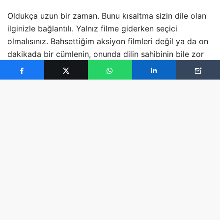
Oldukça uzun bir zaman. Bunu kısaltma sizin
dile olan
ilginizle
bağlantılı. Yalnız filme giderken seçici
olmalısınız. Bahsettiğim aksiyon filmleri değil ya da on
dakikada bir cümlenin, onunda dilin sahibinin bile zor
anladığı Harlem aksanının konuşulduğu filmler değil.
Konuşma sahneleri­nin bol olduğu, konuşan kişilerin
İngilizce’yi anadil olarak kullanan kişiler olduğu filmleri
tercih edin. Dram türünde filmler sizin için iyi olacaktır.
Fakat bunu ihmal etmeyin. İmkanlarınız dahilinde
haftalık bir program yapın ve sine­maya gidin ya da
VCD, DVD alıp evinizde seyredin. Çün­kü dilde belirli bir
aşama kaydetmek zaman alır. Bunu yenmenin en iyi
yolu bunu zevkli hale sokmaktır. İngiliz­ce öğrenimini
daha çok ders gibi değil de yaşamınızın bir parçası
olarak görmeye bakın ve asla bırakmayın. Araştır­
malara göre, iyi bir anlama için en az 5000 saat
dinleme gerekiyor. Bu da Türkiye gibi İngilizce dilinin