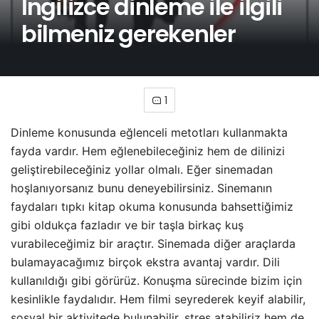
İngilizce dinleme ile ilgili
bilmeniz gerekenler
1
Dinleme konusunda eğlenceli metotları kullanmakta
fayda vardır. Hem eğlenebileceğiniz hem de dilinizi
geliştirebileceğiniz yollar olmalı. Eğer sinemadan
hoşlanıyorsa­nız bunu deneyebilirsiniz. Sinemanın
faydaları tıpkı kitap okuma konusunda bahsettiğimiz
gibi oldukça fazladır ve bir taşla birkaç kuş
vurabileceğimiz bir araçtır. Sinemada diğer araçlarda
bulamayacağımız birçok ekstra avantaj var­dır. Dili
kullanıldığı gibi görürüz. Konuşma sürecinde bi­zim için
kesinlikle faydalıdır. Hem filmi seyrederek keyif alabilir,
sosyal bir aktivitede bulunabilir, stres atabiliriz hem de