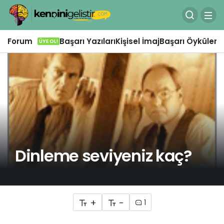
Forum
Başarı Yazıları
Kişisel İmaj
Başarı Öyküleri
Ö
ÜYE OL!
Dinleme seviyeniz kaç?
+
-
1