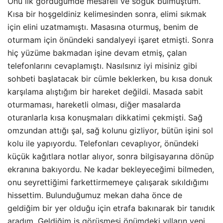
Onu ilk gördüğümde mesafeli ve soğuk bulmuştum.
Kısa bir hoşgeldiniz kelimesinden sonra, elimi sıkmak
için elini uzatmamıştı. Masasına oturmuş, benim de
oturmam için önündeki sandalyeyi işaret etmişti. Sonra
hiç yüzüme bakmadan işine devam etmiş, çalan
telefonlarını cevaplamıştı. Nasılsınız iyi misiniz gibi
sohbeti başlatacak bir cümle beklerken, bu kısa donuk
karşılama alıştığım bir hareket değildi. Masada sabit
oturmaması, hareketli olması, diğer masalarda
oturanlarla kısa konuşmaları dikkatimi çekmişti. Sağ
omzundan attığı şal, sağ kolunu gizliyor, bütün işini sol
kolu ile yapıyordu.
Telefonları cevaplıyor, önündeki
küçük kağıtlara notlar alıyor, sonra bilgisayarına dönüp
ekranına bakıyordu. Ne kadar bekleyeceğimi bilmeden,
onu seyrettiğimi farkettirmemeye çalışarak sıkıldığımı
hissettim. Bulunduğumuz mekan daha önce de
geldiğim bir yer olduğu için etrafa bakınarak bir tanıdık
aradım. Geldiğim iş görüşmesi önümdeki yılların yeni