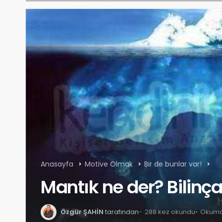
Anasayfa
Motive Olmak
Bir de bunlar var!
Mantık ne der? Bilinça
Özgür ŞAHİN
tarafından
288 kez okundu
Okuma 