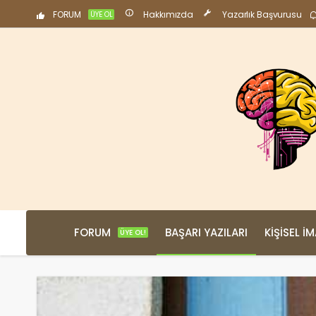
FORUM
Hakkımızda
Yazarlık Başvurusu
ÜYE OL
FORUM
BAŞARI YAZILARI
KIŞISEL İ
ÜYE OL!