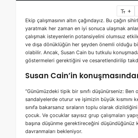
+
Ekip çalışmasının altın çağındayız. Bu çağın sihirl
yaratmak her zaman en iyi sonuca ulaşmak anlam
çalışmak isteyenlerin potansiyelini olumsuz etk
ve dışa dönüklüğün her şeyden önemli olduğu bi
olabilir. Ancak, Susan Cain bu tutkulu konuşmad
göstermeleri gerektiğini ve cesaretlendirilip takd
Susan Cain’in konuşmasından
“Günümüzdeki tipik bir sınıfı düşünürseniz: Ben o
sandalyelerde oturur ve işimizin büyük kısmını 
sınıfa bakarsanız sıraların toplu olarak dizildiğin
çocuk. Ve çocuklar sayısız
grup çalışmaları
yapıy
başına düşünme gerektireceğini düşündüğünüz ko
davranmaları bekleniyor.