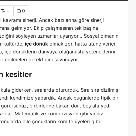
-
0
i kavramı sinerji. Ancak bazılarına göre sinerji
ına gelmiyor. Ekip çalışmasının tek başına
ilediğini söyleyen uzmanlar uyarıyor… Sosyal olmanın
r kültürde,
içe dönük
olmak zor, hatta utanç verici
a, içe dönüklerin dünyaya olağanüstü yeteneklerini
ir edilmeleri gerektiğini
savunuyor.
 kesitler
kula giderken, sıralarda otururduk. Sıra sıra dizilmiş
kendi kendimize yapardık. Ancak bugünlerde tipik bir
i görürsünüz, birbirlerine bakan dört beş altı yedi
orlar. Matematik ve kompozisyon gibi yalnız
nularda bile çocukların komite üyeleri gibi