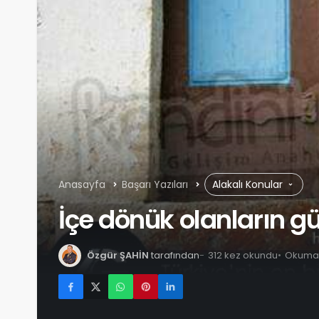
Anasayfa
Başarı Yazıları
Alakalı Konular
İçe dönük olanların g
Özgür ŞAHİN
tarafından
312 kez okundu
Okuma s