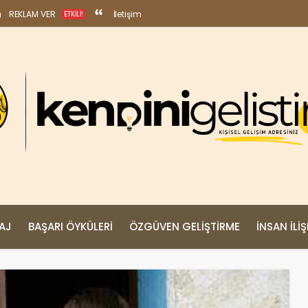
REKLAM VER
İletişim
ETKILI!
MAJ
BAŞARI ÖYKÜLERI
ÖZGÜVEN GELIŞTIRME
İNSAN İLIŞ