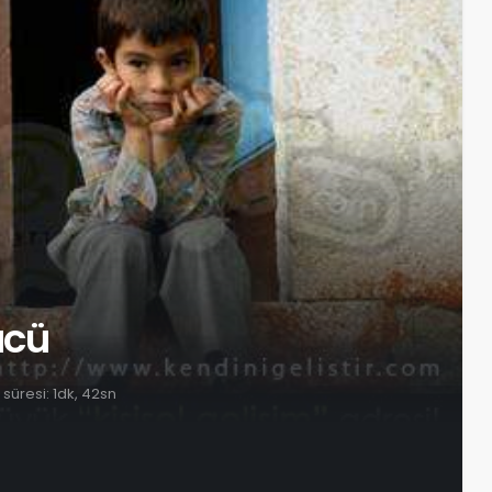
ücü
üresi: 1dk, 42sn