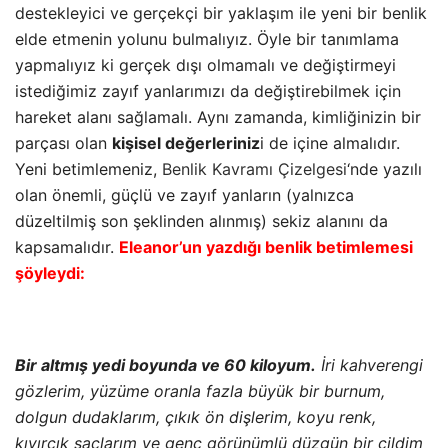
Yeni betimlemeniz,
Benlik Kavramı Çizelgesi
‘nde yazılı
olan önemli, güçlü ve zayıf yanların (yalnızca
düzeltilmiş son şeklinden alınmış) sekiz alanını da
kapsamalıdır.
Eleanor’un yazdığı benlik betimlemesi
şöyleydi:
Bir altmış yedi boyunda ve 60 kiloyum.
İri kahverengi
gözlerim, yüzüme oranla fazla büyük bir burnum,
dolgun dudaklarım, çıkık ön dişlerim, koyu renk,
kıvırcık saçlarım ve genç görünümlü düzgün bir cildim
var. Cildimin doğal rengi mükemmel. Belim 81,
baldırlarım ise 53 santim genişliğindedir. Düzgün
kalçalara sahibim.
Sıcak, dost, açık yürekli ve sağlıklı iletişim kuran bir
insanım.
İşimde ve çocuklarla ilişkimde isteklerimi