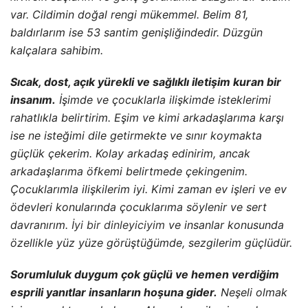
rahatlıkla belirtirim. Eşim ve kimi arkadaşlarıma karşı
ise ne isteğimi dile getirmekte ve sınır koymakta
güçlük çekerim. Kolay arkadaş edinirim, an­cak
arkadaşlarıma öfkemi belirtmede çekingenim.
Çocuklarımla ilişkilerim iyi. Kimi zaman ev işleri ve ev
ödevleri konularında çocuklarıma söylenir ve sert
davranırım.
İyi bir dinleyiciyim
ve insanlar konusunda
özellikle yüz yüze görüştüğümde, sezgilerim güçlüdür.
Sorumluluk duygum çok güçlü ve hemen verdiğim
esprili yanıtlar insanların hoşuna gider.
Neşeli olmak
için gerçekten çabalarım. Akşamları ailemin evde
olmasından mutluluk duyarım. Akşam sekiz dokuzdan
sonra yalnız kalmak bana zor gelir. İnsanlarla olmaktan
çok hoşlanırım. Bir sohbete kendimi kaptırdığımda,
kimi zaman zorlanıyor ya da çok fazla konuşuyorum.