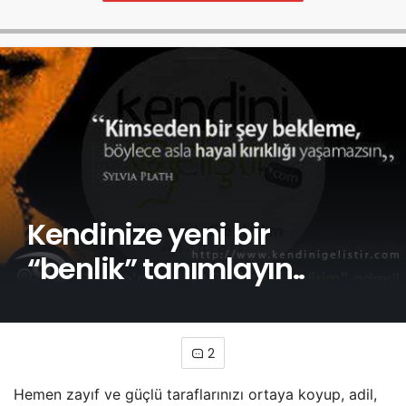
Kendinize yeni bir
“benlik” tanımlayın..
2
Hemen zayıf ve güçlü taraflarınızı ortaya koyup, adil,
destekleyici ve gerçekçi bir yaklaşım ile yeni bir benlik
elde etmenin yolunu bulmalıyız. Öyle bir tanımlama
yapmalıyız ki gerçek dışı olmamalı ve değiştirmeyi
istediğimiz zayıf yanlarımızı da değiştirebilmek için
hareket alanı sağlamalı. Aynı zamanda, kimliğinizin bir
parçası olan
kişisel değerleriniz
i de içine almalıdır.