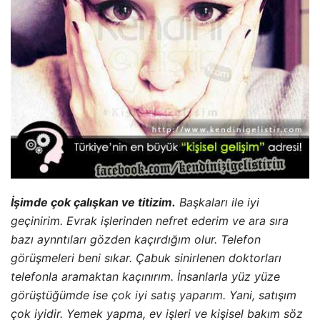
İşimde çok çalışkan ve titizim.
Başkaları ile iyi
geçinirim. Evrak işlerinden nefret ederim ve ara sıra
bazı aynntıları gözden ka­çırdığım olur. Telefon
görüşmeleri beni sıkar. Çabuk sinirlenen doktorları
telefonla aramaktan kaçınırım. İnsanlarla yüz yüze
görüştüğümde ise
çok iyi satış yaparım
. Yani, satışım
çok iyidir. Yemek yapma, ev işleri ve kişisel bakım söz
konusu olduğunda hızlı, yeterli ve rahatım. Annemi
ziyaret etmek ve genel ev te­mizliği gibi işleri ertelerim.
İyi ki çocukların dağınıklığına katla­nabiliyorum. Pazar
günleri iğneden ipliğe temizlik kampanyası düzenlerim.
Oldukça zekiyim.
Yeni şeyler öğrenmeyi severim.