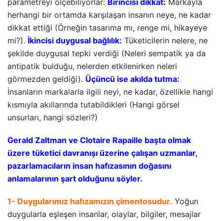
parametreyi ölçebiliyorlar:
Birincisi dikkat:
Markayla
herhangi bir ortamda karşılaşan insanın neye, ne kadar
dikkat ettiği (Örneğin tasarıma mı, renge mi, hikayeye
mi?).
İkincisi duygusal bağlılık:
Tüketicilerin nelere, ne
şekilde duygusal tepki verdiği (Neleri sempatik ya da
antipatik bulduğu, nelerden etkilenirken neleri
görmezden geldiği).
Üçüncü ise akılda tutma:
İnsanların markalarla ilgili neyi, ne kadar, özellikle hangi
kısmıyla akıllarında tutabildikleri (Hangi görsel
unsurları, hangi sözleri?)
Gerald Zaltman ve Clotaire Rapaille başta olmak
üzere tüketici davranışı üzerine çalışan uzmanlar,
pazarlamacıların insan hafızasının doğasını
anlamalarının şart olduğunu söyler.
1- Duygularımız hafızamızın çimentosudur.
Yoğun
duygularla eşleşen insanlar, olaylar, bilgiler, mesajlar