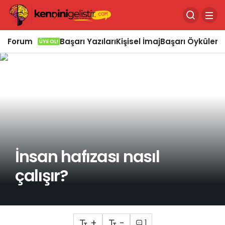
Forum
Başarı Yazıları
Kişisel İmaj
Başarı Öyküleri
Ö
ÜYE OL!
İnsan hafızası nasıl
çalışır?
+
-
1