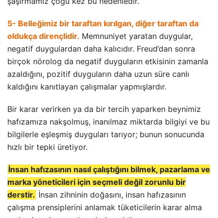
şaşırmamız çoğu kez bu nedenledir.
5- Belleğimiz bir taraftan kırılgan, diğer taraftan da
oldukça dirençlidir.
Memnuniyet yaratan duygular,
negatif duygulardan daha kalıcıdır. Freud’dan sonra
birçok nörolog da negatif duyguların etkisinin zamanla
azaldığını, pozitif duyguların daha uzun süre canlı
kaldığını kanıtlayan çalışmalar yapmışlardır.
Bir karar verirken ya da bir tercih yaparken beynimiz
hafızamıza nakşolmuş, inanılmaz miktarda bilgiyi ve bu
bilgilerle eşleşmiş duyguları tarıyor; bunun sonucunda
hızlı bir tepki üretiyor.
İnsan hafızasının nasıl çalıştığını bilmek, pazarlama ve
marka yöneticileri için seçmeli değil zorunlu bir
derstir.
İnsan zihninin doğasını, insan hafızasının
çalışma prensiplerini anlamak tüketicilerin karar alma