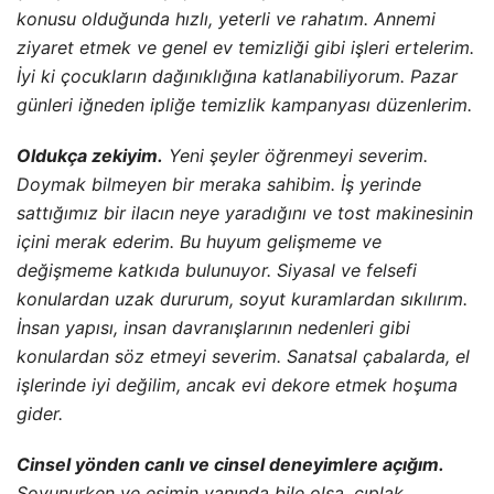
Doymak bil­meyen bir meraka sahibim. İş yerinde
sattığımız bir ilacın neye yaradığını ve tost makinesinin
içini merak ederim. Bu huyum gelişmeme ve
değişmeme katkıda bulunuyor. Siyasal ve felsefi
konulardan uzak dururum, soyut kuramlardan sıkılırım.
İnsan yapısı, insan davranışlarının nedenleri gibi
konulardan söz etmeyi severim. Sanatsal çabalarda, el
işlerinde iyi değilim, ancak evi dekore etmek hoşuma
gider.
Cinsel yönden canlı ve cinsel deneyimlere açığım.
Soyunurken ve eşimin yanında bile olsa, çıplak
dolaşmaktan çekinirim. Bu­nunla birlikte, sezgilerim
güçlüdi’ır ve cinsellik hakkında rahat konuşabilirim.
Kendinize telkinde bulunun.
Yeni benlik betimlemeniz
ağırlığınızca altın değerindedir.
Onu dört hafta