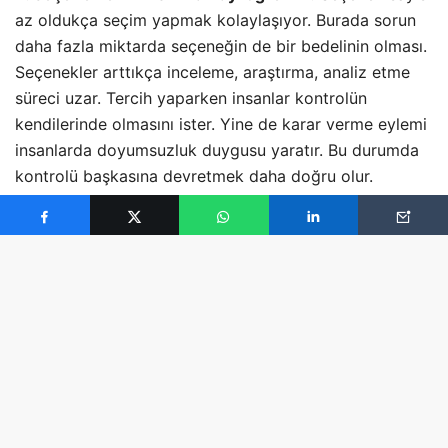
az oldukça seçim yapmak kolaylaşıyor. Burada sorun
daha fazla miktarda seçeneğin de bir bedelinin olması.
Seçenekler arttıkça inceleme, araştırma, analiz etme
süreci uzar. Tercih yaparken insanlar kontrolün
kendilerinde olmasını ister. Yine de karar verme eylemi
insanlarda doyumsuzluk duygusu yaratır. Bu durumda
kontrolü başkasına devretmek daha doğru olur.
Uzmanlar, “seçim yaparken tercihin kendilerinde
olduğu durumda insanlar mutlu olur” düşüncesinin her
zaman doğru olmadığını belirtiyor.
3. Farklı bakış açısı kullanın :
Bazı durumlarda
yaptığınız tercihler, seçeneklerin sunuluş şekillerine
bağlıdır. İnsanlar, kazançlı çıkacağı seçenekleri tercih
etme eğilimindedir ve kaybının olacağı seçeneklerden
uzak durur. Örneğin diyet veya gıda ürünlerinde,
üzerinde %10 şeker vardır yerine %90 şeker içermez