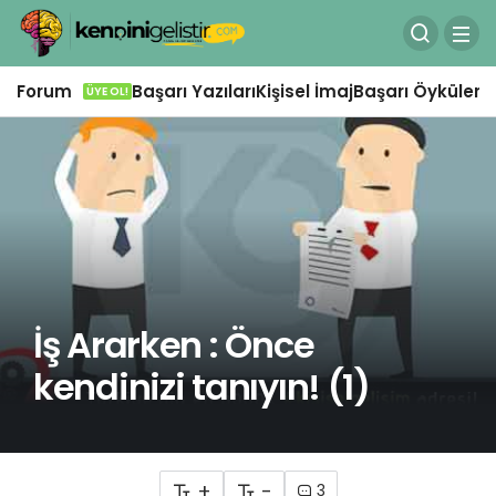
Forum
Başarı Yazıları
Kişisel İmaj
Başarı Öyküleri
Ö
ÜYE OL!
İş Ararken : Önce
kendinizi tanıyın! (1)
+
-
3