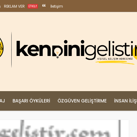
REKLAM VER
İletişim
ETKILI!
MAJ
BAŞARI ÖYKÜLERI
ÖZGÜVEN GELIŞTIRME
İNSAN İLIŞ