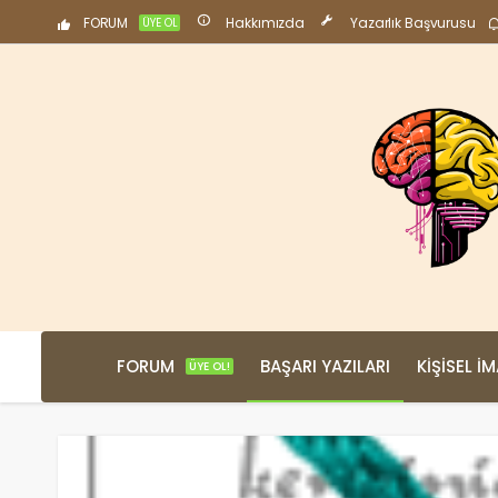
FORUM
Hakkımızda
Yazarlık Başvurusu
ÜYE OL
FORUM
BAŞARI YAZILARI
KIŞISEL İ
ÜYE OL!