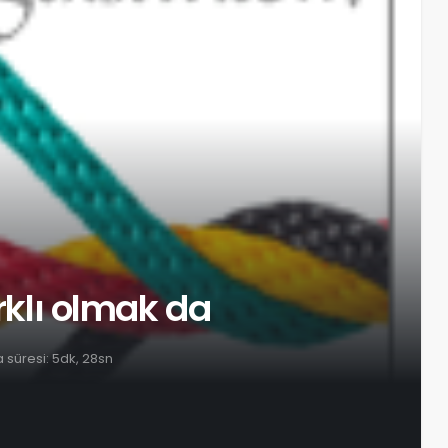
arklı olmak da
süresi: 5dk, 28sn