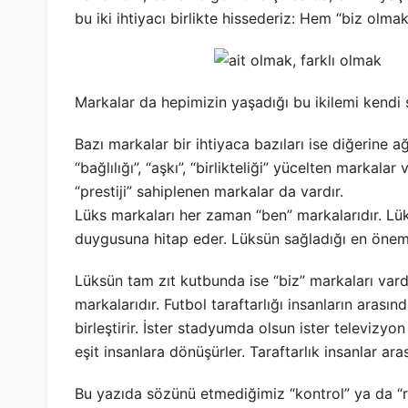
bu iki ihtiyacı birlikte hissederiz: Hem “biz olma
Markalar da hepimizin yaşadığı bu ikilemi kendi str
Bazı markalar bir ihtiyaca bazıları ise diğerine ağır
“bağlılığı”, “aşkı”, “birlikteliği” yücelten markalar v
“prestiji” sahiplenen markalar da vardır.
Lüks markaları her zaman “ben” markalarıdır. Lüks, 
duygusuna hitap eder. Lüksün sağladığı en önemli
Lüksün tam zıt kutbunda ise “biz” markaları vardı
markalarıdır. Futbol taraftarlığı insanların arasında
birleştirir. İster stadyumda olsun ister televizy
eşit insanlara dönüşürler. Taraftarlık insanlar arası
Bu yazıda sözünü etmediğimiz “kontrol” ya da “r