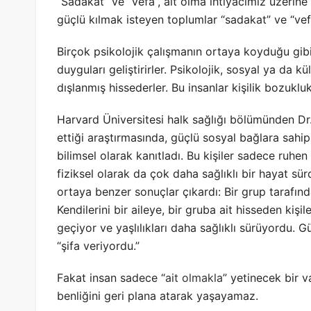
“Sadakat” ve “vefa”, ait olma ihtiyacımız üzerine t
güçlü kılmak isteyen toplumlar “sadakat” ve “vef
Birçok psikolojik çalışmanın ortaya koyduğu gibi 
duyguları geliştirirler. Psikolojik, sosyal ya da k
dışlanmış hissederler. Bu insanlar kişilik bozuklukl
Harvard Üniversitesi halk sağlığı bölümünden Dr.
ettiği araştırmasında, güçlü sosyal bağlara sahip 
bilimsel olarak kanıtladı. Bu kişiler sadece ruhe
fiziksel olarak da çok daha sağlıklı bir hayat sü
ortaya benzer sonuçlar çıkardı: Bir grup tarafın
Kendilerini bir aileye, bir gruba ait hisseden kişile
geçiyor ve yaşlılıkları daha sağlıklı sürüyordu. Gü
“şifa veriyordu.”
Fakat insan sadece “
ait olmakla
” yetinecek bir va
benliğini geri plana atarak yaşayamaz.