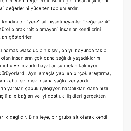
emellenen değerlerdir. Bizim gibi insan ilişkilerini
a” değerlerini yücelten toplumlardır.
kendini bir “yere” ait hissetmeyenler “değersizlik”
ültürel olarak “ait olamayan” insanlar kendilerini
arı gösterirler.
Thomas Glass üç bin kişiyi, on yıl boyunca takip
olan insanların çok daha sağlıklı yaşadıklarını
n mutlu ve huzurlu hayatlar sürmekle kalmıyor,
rdürüyorlardı. Aynı amaçla yapılan birçok araştırma,
dan kabul edilmek insana sağlık veriyordu.
rin yaraları çabuk iyileşiyor, hastalıkları daha hızlı
çlü aile bağları ve iyi dostluk ilişkileri gerçekten
rlık değildir. Bir aileye, bir gruba ait olarak kendi