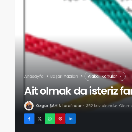
Anasayfa
Başarı Yazıları
Alakalı Konular
Ait olmak da isteriz f
Özgür ŞAHİN
tarafından
352 kez okundu
Okuma 