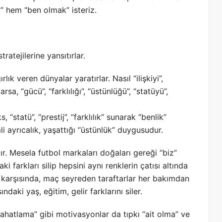
k” hem “ben olmak” isteriz.
atejilerine yansıtırlar.
lık veren dünyalar yaratırlar. Nasıl “ilişkiyi”,
arsa, “gücü”, “farklılığı”, “üstünlüğü”, “statüyü”,
“statü”, “prestij”, “farklılık” sunarak “benlik”
 ayrıcalık, yaşattığı “üstünlük” duygusudur.
r. Mesela futbol markaları doğaları gereği “biz”
ki farkları silip hepsini aynı renklerin çatısı altında
on karşısında, maç seyreden taraftarlar her bakımdan
ndaki yaş, eğitim, gelir farklarını siler.
ahatlama” gibi motivasyonlar da tıpkı “ait olma” ve