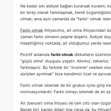
Ne kadar sıkı aidiyet bağları kurarsak kuralım, ke
bir birey olarak farklılaşmak, kendi özgünlüğüm
olmak; ama aynı zamanda da “farklı” olmak ister
Farklı olmak
ihtiyacımız, ait olma ihtiyacından so
zaman farklı olmanın peşine düşeriz. Aidiyet d
hissettiğimiz noktada, ait olduğumuz yerde nasıl
Pozitif anlamda
farklı olmak
dikkatlerin üzerimi
“güçlü olma” duygusu yaşatır. Aklımız, zekamız, f
farklılaşırız. Bu farklılık bir “övünme” vesilesi 
sürüden ayrılmak” bize kendimizi özel ve ayrıcalı
Farklı olmak
istemek de bir grubun içine girip 
motivasyonlardır. Farklı olmayı istemek de en az 
Ait (benzer) olma ihtiyacı ile tam zıttı olan özgün
Bazen biri, bazen diğeri öne çıksa da; bu ihtiyaçl