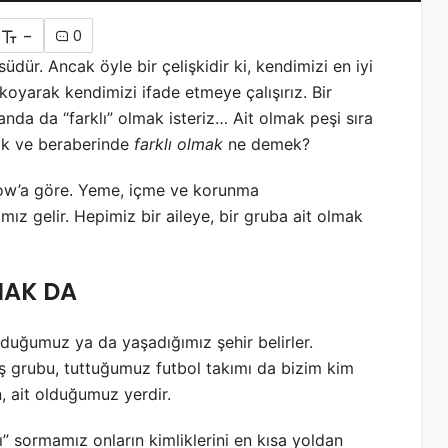
-
0
üdür. Ancak öyle bir çelişkidir ki, kendimizi en iyi
 koyarak kendimizi ifade etmeye çalışırız. Bir
da da “farklı” olmak isteriz… Ait olmak peşi sıra
lmak ve beraberinde
farklı olmak
ne demek?
slow’a göre. Yeme, içme ve korunma
mız gelir. Hepimiz bir aileye, bir gruba ait olmak
MAK DA
duğumuz ya da yaşadığımız şehir belirler.
grubu, tuttuğumuz futbol takımı da bizim kim
, ait olduğumuz yerdir.
nı” sormamız onların kimliklerini en kısa yoldan