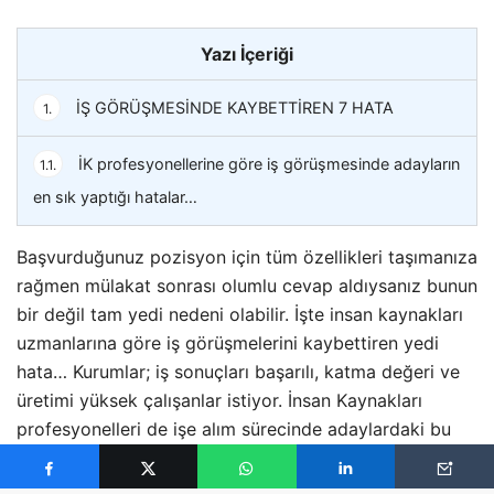
Yazı İçeriği
İŞ GÖRÜŞMESİNDE KAYBETTİREN 7 HATA
1.
İK profesyonellerine göre iş görüşmesinde adayların
1.1.
en sık yaptığı hatalar…
Başvurduğunuz pozisyon için tüm özellikleri taşımanıza
rağmen mülakat sonrası olumlu cevap aldıysanız bunun
bir değil tam yedi nedeni olabilir. İşte insan kaynakları
uzmanlarına göre iş görüşmelerini kaybettiren yedi
hata… Kurumlar; iş sonuçları başarılı, katma değeri ve
üretimi yüksek çalışanlar istiyor. İnsan Kaynakları
profesyonelleri de işe alım sürecinde adaylardaki bu
potansiyeli ölçmekle yükümlü. Bunun en belirleyici
adımını ise mülakatlar oluşturuyor. PERYÖN İK