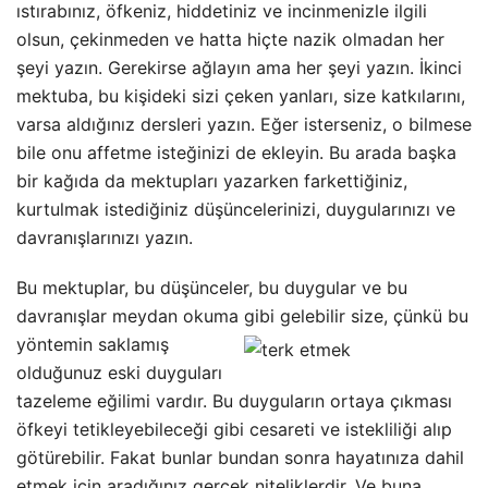
ıstırabınız, öfkeniz, hiddetiniz ve incinmenizle ilgili
olsun, çekinmeden ve hatta hiçte nazik olmadan her
şeyi yazın. Gerekirse ağlayın ama her şeyi yazın. İkinci
mektuba, bu kişideki sizi çeken yanları, size katkılarını,
varsa aldığınız dersleri yazın. Eğer isterseniz, o bilmese
bile onu affetme isteğinizi de ekleyin. Bu arada başka
bir kağıda da mektupları yazarken farkettiğiniz,
kurtulmak istediğiniz düşüncelerinizi, duygularınızı ve
davranışlarınızı yazın.
Bu mektuplar, bu düşünceler, bu duygular ve bu
davranışlar meydan okuma gibi gelebilir size, çünkü bu
yöntemin
saklamış
olduğunuz eski duyguları
tazeleme eğilimi vardır. Bu duyguların ortaya çıkması
öfkeyi tetikleyebileceği gibi cesareti ve istekliliği alıp
götürebilir. Fakat bunlar bundan sonra hayatınıza dahil
etmek için aradığınız gerçek niteliklerdir. Ve buna