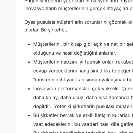
Bugün şirketlerin yaptıkları inovasyonların büyü
inovasyonların müşterilerinin gerçek ihtiyaçları
Oysa pusulası müşterilerin
sorunlarını çözmek
ol
olurlar. Bu şirketler,
Müşterilerini, bir kitap gibi açık ve net bir şe
olduğunu ve nasıl değiştiğini anlarlar.
Müşterilerin nabzını iyi tutmak onları rekabe
cevap vereceklerini hangisini dikkate değer b
“müşterinin ihtiyacı” açısından yaklaşmak büyü
İnovasyon performansları çok yükselir. Çünkü
daha kolay, daha ucuz, daha kısa zamanda h
değildir. Yeter ki şirketlerin pusulası müşteri
Bu şirketler berrak ve etkili iletişim kurarlar.
vaat edeceklerini, bu vaatleri nasıl dile getirec