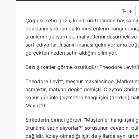
+
Çoğu şirketin gözü, kendi ürettiğinden başka bi
odaklanmış durumda ki müşterilerin hangi ürünü, ha
ürünlerini geliştirmek, maliyetlerini düşürmek v
sarf ediyorlar. İnsanın inanası gelmiyor ama çoğu
gerçekten neden satın aldığını bilmiyor.
Bazı şirketler görme özürlüdür;
Theodore Levitt
Theodore Levitt, meşhur makalesinde (Marketing M
açmaktır; matkap değil.” demişti.
Clayton Christ
konusu ürünle (hizmetle) hangi işini (derdini) hal
Muyuz?)
Şirketlerin birinci görevi, “Müşteriler hangi işin
ürünümü satın alıyorlar?” sorusunun cevabını bul
değildir. Kolay olmadığı için de yıllarca aynı ürün