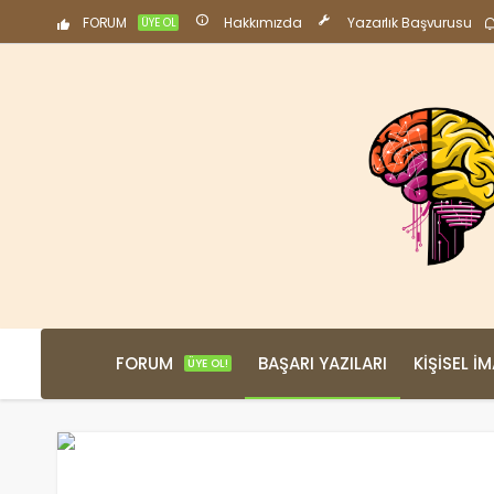
FORUM
Hakkımızda
Yazarlık Başvurusu
ÜYE OL
FORUM
BAŞARI YAZILARI
KIŞISEL İ
ÜYE OL!