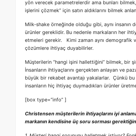
yön verecek parametrelerdir ama bunları bilme
işlerini çözmek” için satın aldıklarını bilmek anl
Milk-shake örneğinde olduğu gibi, aynı insanın değ
ürünler gereklidir. Bu nedenle markaların her iht
etmeleri gerekir. Kimi zaman aynı demografik ve
çözümlere ihtiyaç duyabilirler.
Müşterilerin “hangi işini hallettiğini” bilmek, bir 
İnsanların ihtiyaçlarını gerçekten anlayan ve paz
büyük bir rekabet avantajı yakalarlar. Çünkü bu 
insanların hiç ihtiyaç duymadıkları ürünler üre
[box type=”info” ]
Christensen müşterilerin ihtiyaçlarını iyi anlam
markanın kendisine üç soru sorması gerektiğini
1. Müşteri hangi sorununu halletmek istiyor? Fon