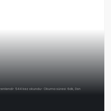
üzenlendi
544 kez okundu
Okuma süresi: 6dk, 0sn