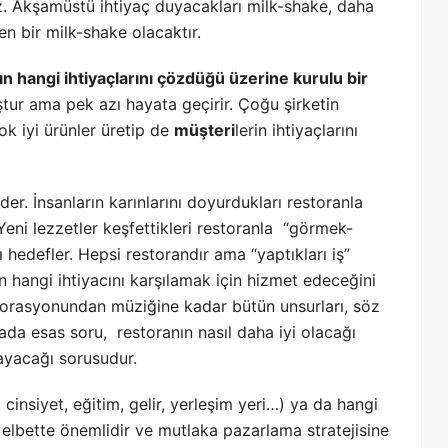
z. Akşamüstü ihtiyaç duyacakları milk-shake, daha
en bir milk-shake olacaktır.
ın hangi ihtiyaçlarını çözdüğü üzerine kurulu bir
ştur ama pek azı hayata geçirir. Çoğu şirketin
k iyi ürünler üretip de
müşteri
lerin ihtiyaçlarını
der. İnsanların karınlarını doyurdukları restoranla
 Yeni lezzetler keşfettikleri restoranla “görmek-
rı hedefler. Hepsi restorandır ama “yaptıkları iş”
ın hangi ihtiyacını karşılamak için hizmet edeceğini
rasyonundan müziğine kadar bütün unsurları, söz
ada esas soru, restoranın nasıl daha iyi olacağı
ılayacağı sorusudur.
, cinsiyet, eğitim, gelir, yerleşim yeri…) ya da hangi
 elbette önemlidir ve mutlaka pazarlama stratejisine