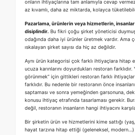
onların ihtiyaçlarına tam anlamıyla cevap verme
az kıvamlı, daha az miktarda, kolayca tüketilebil
Pazarlama, ürünlerin veya hizmetlerin, insanlar
disiplindir.
Bu fikri çoğu şirket yöneticisi duymu
odağında daha iyi ürünler üretmek vardır. Ama ço
ıskalayan şirket sayısı da hiç az değildir.
Aynı ürün kategorisi çok farklı ihtiyaçlara hitap e
ucuza karınlarını doyurdukları restoran farklıdır.
görünmek” için gittikleri restoran farklı ihtiyaçla
farklıdır. Bu nedenle bir restoranın önce insanlar
saptaması ve sonra yemeğinden garsonuna, deko
konusu ihtiyaç etrafında tasarlaması gerekir. Bur
değil, restoranın insanların hangi ihtiyacını karş
Bir şirketin ürün ve hizmetlerini kime sattığı (yaş
hayat tarzına hitap ettiği (geleneksel, modern…)