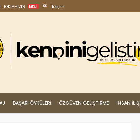
REKLAM VER
İletişim
ETKILI!
MAJ
BAŞARI ÖYKÜLERI
ÖZGÜVEN GELIŞTIRME
İNSAN İLIŞ