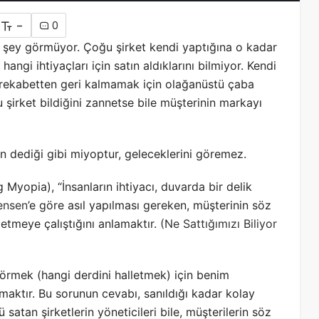
-
0
r şey görmüyor. Çoğu şirket kendi yaptığına o kadar
ngi ihtiyaçları için satın aldıklarını bilmiyor. Kendi
e rekabetten geri kalmamak için olağanüstü çaba
 şirket bildiğini zannetse bile müşterinin markayı
’in dediği gibi miyoptur, geleceklerini göremez.
yopia), “İnsanların ihtiyacı, duvarda bir delik
ensen
’e göre asıl yapılması gereken, müşterinin söz
letmeye çalıştığını anlamaktır.
(Ne Sattığımızı Biliyor
i görmek (hangi derdini halletmek) için benim
maktır. Bu sorunun cevabı, sanıldığı kadar kolay
ü satan şirketlerin yöneticileri bile, müşterilerin söz