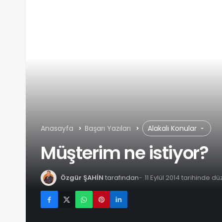
Anasayfa
Başarı Yazıları
Alakalı Konular
Müşterim ne istiyor?
Özgür ŞAHİN
tarafından
11 Eylül 2014 tarihinde d