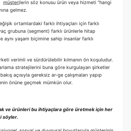
k,
müşteri
lerin söz konusu ürün veya hizmeti “hangi
amına gelmez.
işik ortamlardaki farklı ihtiyaçları için farklı
iyaç grubuna (segment) farklı ürünlerle hitap
 aynı yaşam biçimine sahip insanlar farklı
şirketi verimli ve sürdürülebilir kılmanın ön koşuludur.
arlama stratejilerini buna göre kurgulayan şirketler
bakış açısıyla gereksiz ar-ge çalışmaları yapıp
tmenin önüne geçmek mümkün olur.
ak ve ürünleri bu ihtiyaçlara göre üretmek için her
 söyler.
ksiyonel, sosyal ve duygusal boyutlarıyla müşterinin