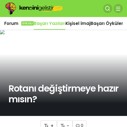
Forum
Başarı Yazıları
Kişisel İmaj
Başarı Öyküleri
Ö
ÜYE OL!
Rotanı değiştirmeye hazır
mısın?
+
-
0