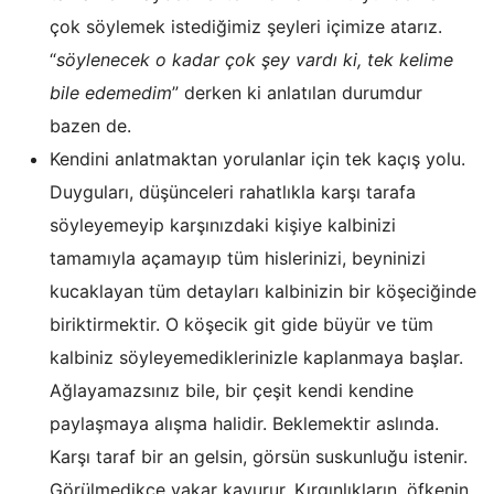
çok söylemek istediğimiz şeyleri içimize atarız.
“
söylenecek o kadar çok şey vardı ki, tek kelime
bile edemedim
” derken ki anlatılan durumdur
bazen de.
Kendini anlatmaktan yorulanlar için tek kaçış yolu.
Duyguları, düşünceleri rahatlıkla karşı tarafa
söyleyemeyip karşınızdaki kişiye kalbinizi
tamamıyla açamayıp tüm hislerinizi, beyninizi
kucaklayan tüm detayları kalbinizin bir köşeciğinde
biriktirmektir. O köşecik git gide büyür ve tüm
kalbiniz söyleyemediklerinizle kaplanmaya başlar.
Ağlayamazsınız bile, bir çeşit kendi kendine
paylaşmaya alışma halidir. Beklemektir aslında.
Karşı taraf bir an gelsin, görsün suskunluğu istenir.
Görülmedikçe yakar kavurur. Kırgınlıkların, öfkenin